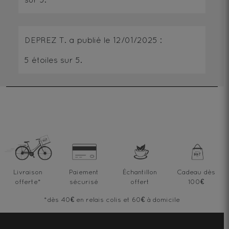
DEPREZ T.
a publié le
12/01/2025
:
5
étoiles sur 5.
Livraison
Paiement
Échantillon
Cadeau dès
offerte
*
sécurisé
offert
100€
*dès 40€ en relais colis et 60€ à domicile