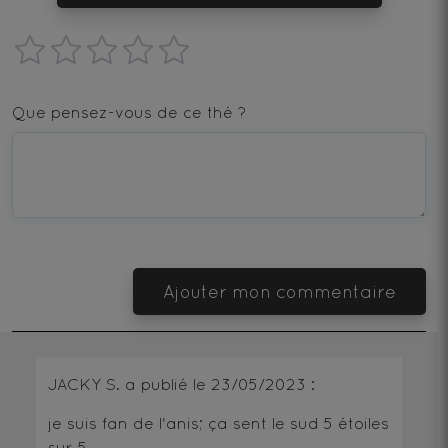
1
2
3
4
5
star
stars
stars
stars
stars
Que pensez-vous de ce thé ?
—
—
—
—
—
Terrible
Bad
OK
Good
Excellent
Ajouter mon commentaire
JACKY S.
a publié le
23/05/2023
:
je suis fan de l'anis; ça sent le sud
5
étoiles
sur 5.