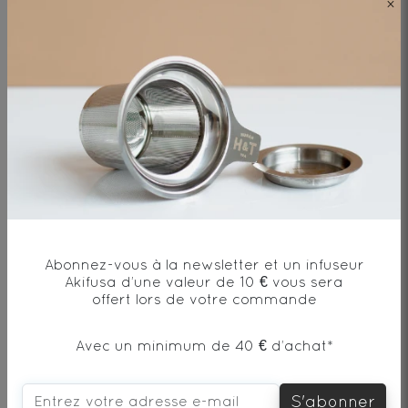
×
Ingrédients
Thé noir* - Origine Chine
* produit issu de l'agriculture biologique
Abonnez-vous à la newsletter et un infuseur
Envie de changement?
Akifusa d’une valeur de 10 € vous sera
offert lors de votre commande
Avec un minimum de 40 € d’achat*
vous aimerez aussi...
S'abonner