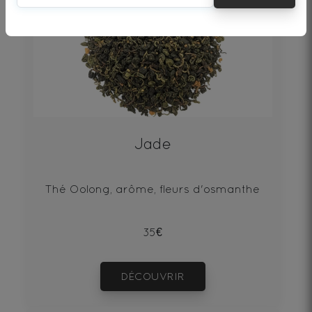
Jade
Thé Oolong, arôme, fleurs d'osmanthe
35€
DÉCOUVRIR