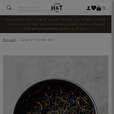
La boutique web Human & Tea sera fermée pour la trêve estivale
du 2 août au 24 août. Les commandes passées après le 31 juillet
midi seront préparées à partir du 25 août.
Accueil
Grand Yunnan Bio