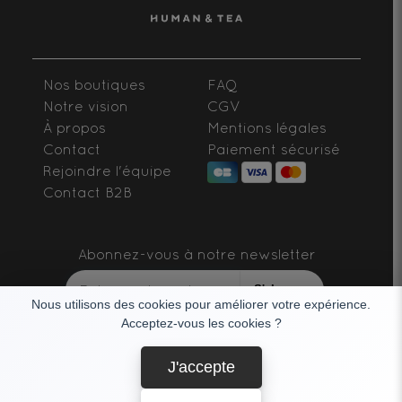
Nos boutiques
FAQ
Notre vision
CGV
À propos
Mentions légales
Contact
Paiement sécurisé
Rejoindre l'équipe
Contact B2B
Abonnez-vous à notre newsletter
S'abonner
Nous utilisons des cookies pour améliorer votre expérience.
Acceptez-vous les cookies ?
SUIVEZ-NOUS
J'accepte