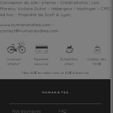
Conception du site : interne – Crédit photos : Lois
Moreno, Victoire Duhot – Hébergeur : Hostinger – CMS
Ad hoc - Propriété de Scott & Lyon.
www.humanandtea.com
–
contact@humanandtea.com
Livraison
Paiement
Échantillon
Cadeau dès
offerte
*
sécurisé
offert
100€
*dès 40€ en relais colis et 60€ à domicile
Nos boutiques
FAQ