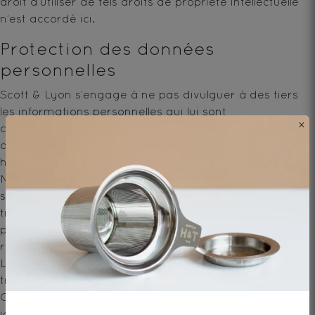
droit d’utiliser de tels droits de propriété intellectuelle
n’est accordé ici.
Protection des données
personnelles
Scott & Lyon s’engage à ne pas divulguer à des tiers
les informations personnelles qui lui sont
×
communiquées librement par ses clients lors d’un
achat en boutique, d’une commande sur le site
humanandtea.com ou lors de l’inscription à la
Newsletter . Celles-ci sont confidentielles. Elles ne
seront utilisées par ses services internes que pour le
traitement des commandes et pour renforcer et
personnaliser la communication et l’offre produits
réservées à ses clients.
Le présent article ne pourra empêcher la cession ni le
transfert d’activités à un tiers.
Conformément à la loi informatique et libertés du 6
janvier 1978, chaque client dispose d’un droit d’accès,