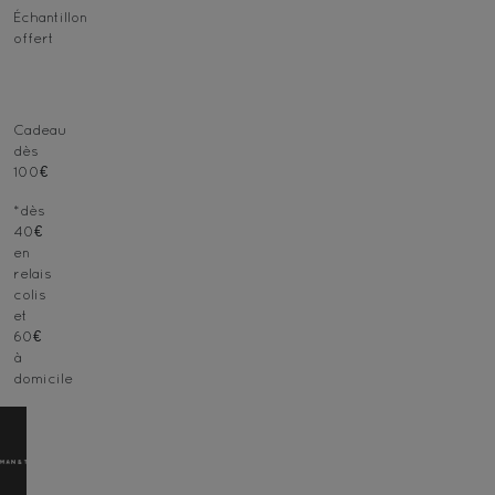
Échantillon
offert
Cadeau
dès
100€
*dès
40€
en
relais
colis
et
60€
à
domicile