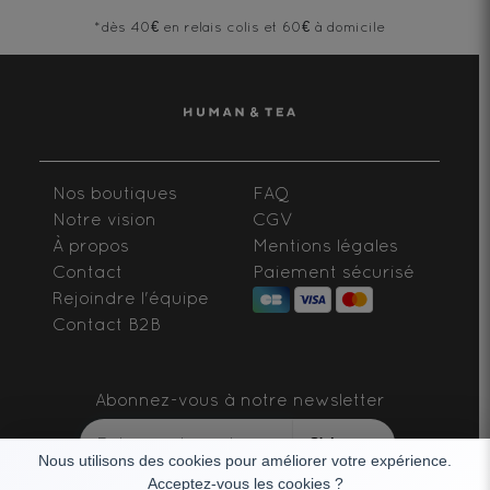
*dès 40€ en relais colis et 60€ à domicile
Nos boutiques
FAQ
Notre vision
CGV
À propos
Mentions légales
Contact
Paiement sécurisé
Rejoindre l'équipe
Contact B2B
Abonnez-vous à notre newsletter
S'abonner
Nous utilisons des cookies pour améliorer votre expérience.
Acceptez-vous les cookies ?