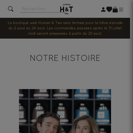
La boutique web Human & Tea sera fermée pour la trêve estivale
du 2 août au 24 août. Les commandes passées après le 31 juillet
midi seront préparées à partir du 25 août.
NOTRE HISTOIRE