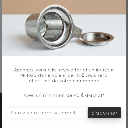
Collection de
Grands crus
du Vietnam
Aucun article pour le moment
Abonnez-vous à la newsletter et un infuseur
Livraison
Paiement
Échantillon
Cadeau dès
Akifusa d’une valeur de 10 € vous sera
offerte
*
sécurisé
offert
100€
offert lors de votre commande
*dès 40€ en relais colis et 60€ à domicile
Avec un minimum de 40 € d’achat*
S'abonner