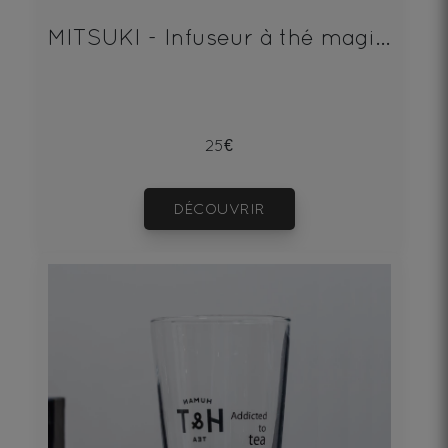
MITSUKI - Infuseur à thé magique Human & Tea
25€
DÉCOUVRIR