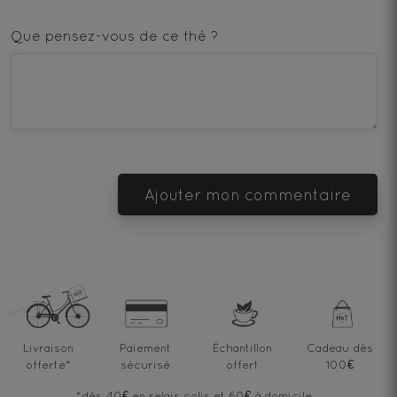
1
2
3
4
5
star
stars
stars
stars
stars
Que pensez-vous de ce thé ?
—
—
—
—
—
Terrible
Bad
OK
Good
Excellent
Ajouter mon commentaire
Livraison
Paiement
Échantillon
Cadeau dès
offerte
*
sécurisé
offert
100€
*dès 40€ en relais colis et 60€ à domicile