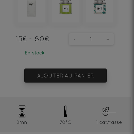
15€ - 60€
-
+
En stock
AJOUTER AU PANIER
2mn
70°C
1 cat/tasse