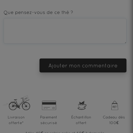
1
2
3
4
5
star
stars
stars
stars
stars
Que pensez-vous de ce thé ?
—
—
—
—
—
Terrible
Bad
OK
Good
Excellent
Ajouter mon commentaire
Livraison
Paiement
Échantillon
Cadeau dès
offerte
*
sécurisé
offert
100€