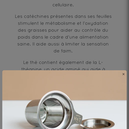
cellulaire.
Les catéchines présentes dans ses feuilles
stimulent le métabolisme et l'oxydation
des graisses pour aider au contrôle du
poids dans le cadre d'une alimentation
saine. Il aide aussi à limiter la sensation
de faim.
Le thé contient également de la L-
théanine, un acide aminé qui aide à
×
réduire le stress et l'anxiété. Il aide à se
concentrer et contribue à améliorer les
fonctions cognitives et à lutter contre les
problèmes de mémoire associés au
vieillissement.