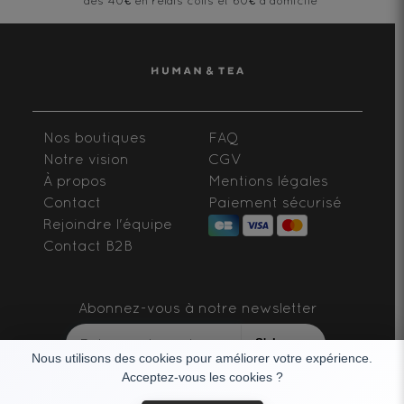
*dès 40€ en relais colis et 60€ à domicile
Nos boutiques
FAQ
Notre vision
CGV
À propos
Mentions légales
Contact
Paiement sécurisé
Rejoindre l'équipe
Contact B2B
Abonnez-vous à notre newsletter
S'abonner
Nous utilisons des cookies pour améliorer votre expérience.
Acceptez-vous les cookies ?