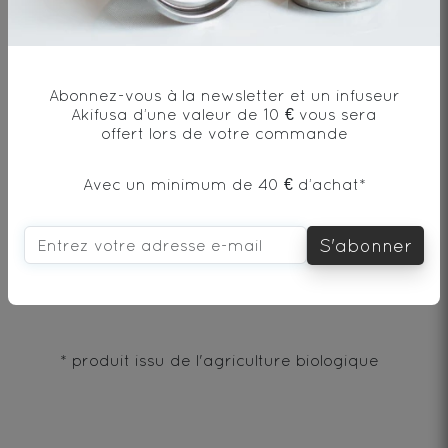
Accord thé et mets
Abonnez-vous à la newsletter et un infuseur
Akifusa d’une valeur de 10 € vous sera
A déguster en accompagnement d'un
offert lors de votre commande
poisson en sauce ou au citron
Avec un minimum de 40 € d’achat*
Ingrédients
S'abonner
Thé vert* - Origine Chine
* produit issu de l'agriculture biologique