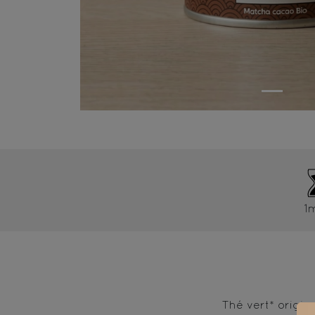
1
Thé vert* origin