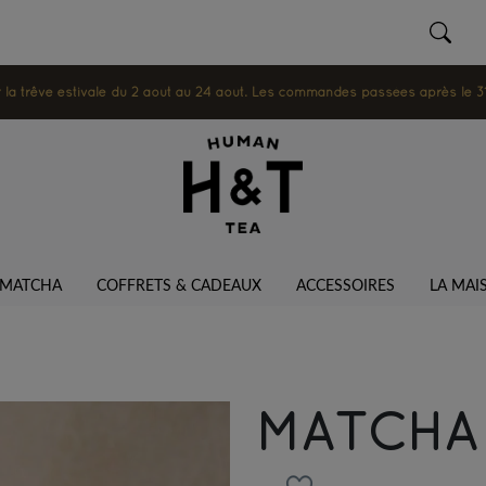
 trêve estivale du 2 août au 24 août. Les commandes passées après le 31 ju
MATCHA
COFFRETS & CADEAUX
ACCESSOIRES
LA MAI
MATCHA