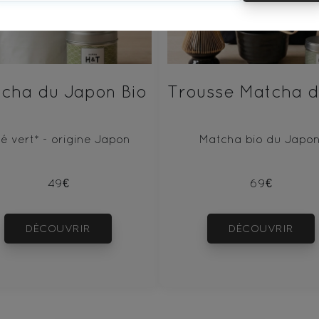
cha du Japon Bio
é vert* - origine Japon
Matcha bio du Japon
49€
69€
DÉCOUVRIR
DÉCOUVRIR