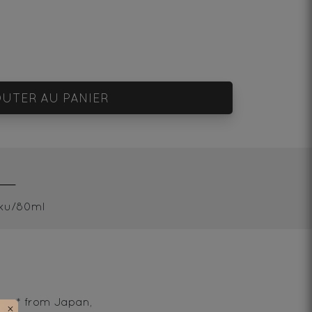
UTER AU PANIER
ku/80ml
 tea* from Japan,
×