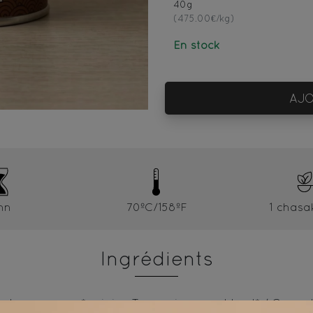
40g
(475.00€/kg)
En stock
AJO
mn
70ºC/158ºF
1 chasa
Ingrédients
e Japon, cacao* origine Tanzanie, sucre blond* / Green