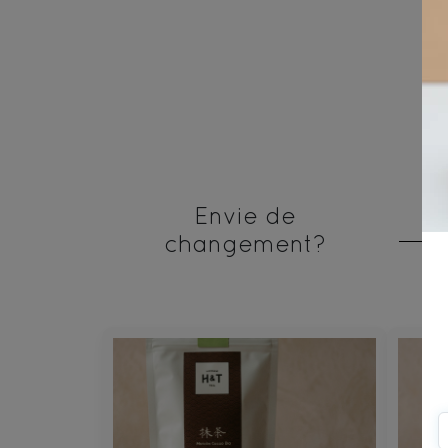
Envie de
changement?