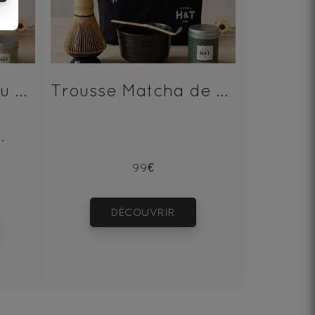
Trousse Matcha du Japon Bio Boite 30g
Trousse Matcha de Cérémonie Uji Boite 60g
.
99€
DÉCOUVRIR