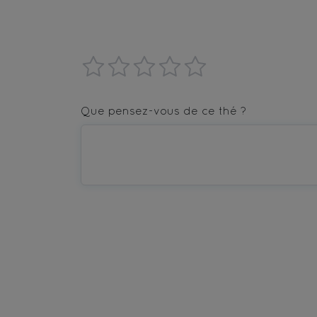
1
2
3
4
5
star
stars
stars
stars
stars
Que pensez-vous de ce thé ?
—
—
—
—
—
Terrible
Bad
OK
Good
Excellent