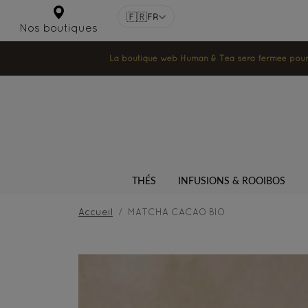
🇫🇷
FR
Nos boutiques
La boutique web Human & Tea sera fermée pour la
THÉS
INFUSIONS & ROOIBOS
Accueil
MATCHA CACAO BIO