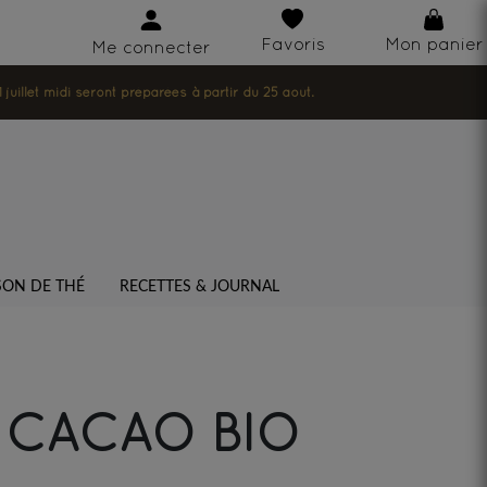
Favoris
Mon panier
Me connecter
illet midi seront préparées à partir du 25 août.
SON DE THÉ
RECETTES & JOURNAL
 CACAO BIO