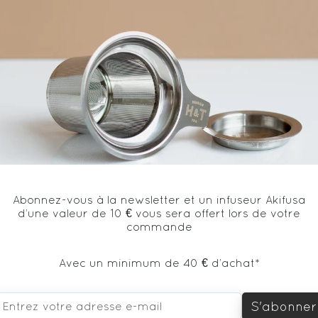
cacao* from Tanzania, blond sugar*
* produit issu de l'agriculture biologique
Abonnez-vous à la newsletter et un infuseur Akifusa
vous aimerez aussi...
d’une valeur de 10 € vous sera offert lors de votre
commande
Avec un minimum de 40 € d’achat*
S'abonner