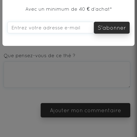
Avec un minimum de 40 € d’achat*
AJOUTER UN COMMENTAIRE
S'abonner
1
2
3
4
5
star
stars
stars
stars
stars
Que pensez-vous de ce thé ?
—
—
—
—
—
Terrible
Bad
OK
Good
Excellent
Ajouter mon commentaire