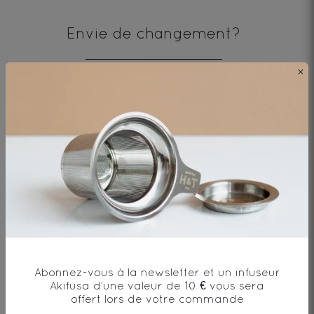
Envie de changement?
×
vous aimerez aussi...
OOLONG POUCHONG BIO
Th� Oolong* - Origine Chine
0€
DÉCOUVRIR
Abonnez-vous à la newsletter et un infuseur
Akifusa d’une valeur de 10 € vous sera
offert lors de votre commande