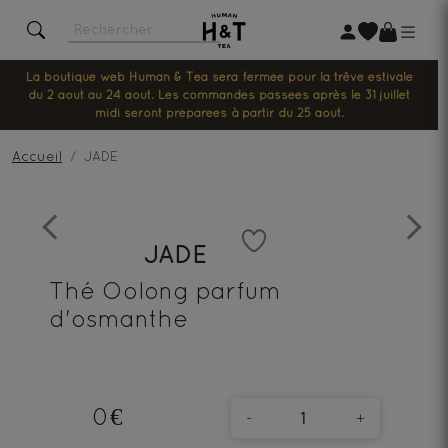
La boutique web Human & Tea sera fermée pour la trêve estivale
du 2 août au 24 août. Les commandes passées après le 31 juillet
midi seront préparées à partir du 25 août.
Accueil
JADE
Previous
Next
JADE
Thé Oolong parfum
d'osmanthe
0€
-
+