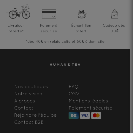
Livraison
Paiement
Échantillon
Cadeau dès
offerte
*
sécurisé
offert
100€
*dès 40€ en relais colis et 60€ à domicile
Nos boutiques
FAQ
Notre vision
CGV
À propos
Mentions légales
Contact
Paiement sécurisé
Rejoindre l'équipe
Contact B2B