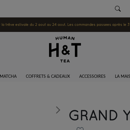
 trêve estivale du 2 août au 24 août. Les commandes passées après le 31 ju
MATCHA
COFFRETS & CADEAUX
ACCESSOIRES
LA MAI
GRAND 
Next