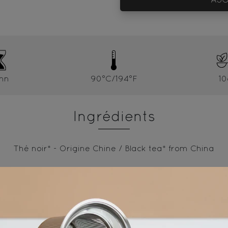
mn
90°C/194°F
10
Ingrédients
Thé noir* - Origine Chine / Black tea* from China
* produit issu de l'agriculture biologique