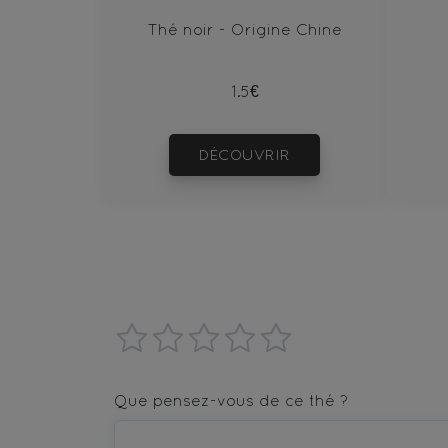
Thé noir - Origine Chine
1.5€
DÉCOUVRIR
1
2
3
4
5
star
stars
stars
stars
stars
Que pensez-vous de ce thé ?
—
—
—
—
—
Terrible
Bad
OK
Good
Excellent