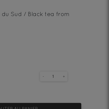
 du Sud / Black tea from
-
+
UTER AU PANIER