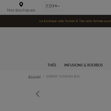
🇫🇷
FR
Nos boutiques
La boutique web Human & Tea sera fermée pour la
THÉS
INFUSIONS & ROOIBOS
Accueil
GRAND YUNNAN BIO
Previous