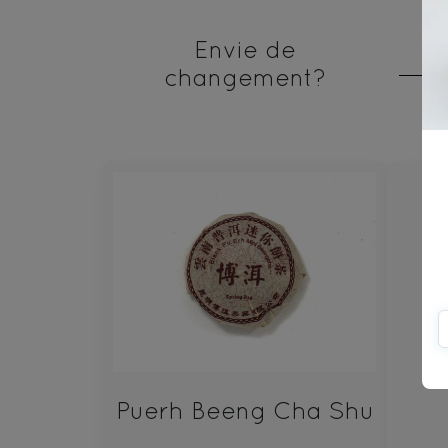
Envie de
changement?
Puerh Beeng Cha Shu