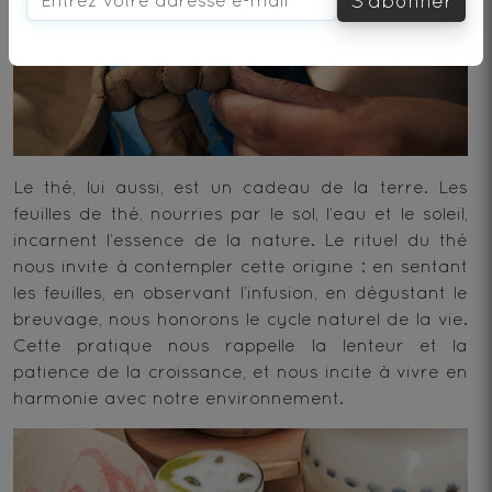
S'abonner
Le thé, lui aussi, est un cadeau de la terre. Les
feuilles de thé, nourries par le sol, l’eau et le soleil,
incarnent l’essence de la nature. Le rituel du thé
nous invite à contempler cette origine : en sentant
les feuilles, en observant l’infusion, en dégustant le
breuvage, nous honorons le cycle naturel de la vie.
Cette pratique nous rappelle la lenteur et la
patience de la croissance, et nous incite à vivre en
harmonie avec notre environnement.