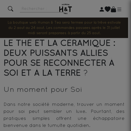
La boutique web Human & Tea sera fermée pour la trêve estivale
du 2 août au 24 août. Les commandes passées après le 31 juillet
midi seront préparées à partir du 25 août.
LE THÉ ET LA CÉRAMIQUE :
DEUX PUISSANTS ALLIÉS
POUR SE RECONNECTER À
SOI ET À LA TERRE
?
Un moment pour Soi
Dans notre société moderne, trouver un moment
pour soi peut sembler un luxe. Pourtant, des
pratiques simples offrent une échappatoire
bienvenue dans le tumulte quotidien.