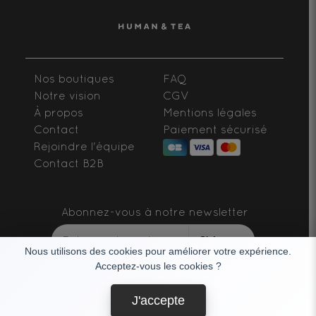
Nos boutiques
FAQ
Notre vision
CGV
À propos
Mentions légales
Contact
Paiement sécurisé
Rejoindre l'équipe
Contact B2B
Abonnez-vous à notre newsletter
S'abonner
Nous utilisons des cookies pour améliorer votre expérience.
Acceptez-vous les cookies ?
SUIVEZ-NOUS
J'accepte