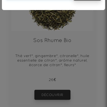
Sos Rhume Bio
Thé vert*, gingembre*, citronelle*, huile
essentielle de citron*, arôme naturel,
écorce de citron*, fleurs*
26€
DÉCOUVRIR