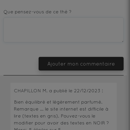
1
2
3
4
5
star
stars
stars
stars
stars
Que pensez-vous de ce thé ?
—
—
—
—
—
Terrible
Bad
OK
Good
Excellent
Ajouter mon commentaire
CHAPILLON M.
a publié le
22/12/2023
:
Bien équilibré et légèrement parfumé.
Remarque ... le site internet est difficile à
lire (textes en gris). Pouvez-vous le
modifier pour avoir des textes en NOIR ?
Merci.
5
étoiles sur 5.