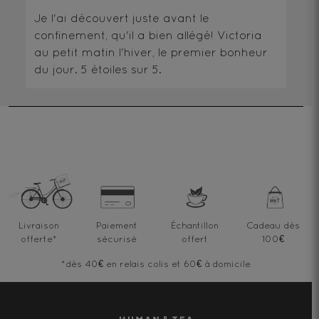
Je l'ai découvert juste avant le
confinement, qu'il a bien allégé! Victoria
au petit matin l'hiver, le premier bonheur
du jour.
5
étoiles sur 5.
Livraison
Paiement
Échantillon
Cadeau dès
offerte
*
sécurisé
offert
100€
*dès 40€ en relais colis et 60€ à domicile