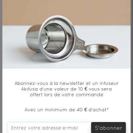
Alice
Honeybush (88%), morceaux de mangue,
fraise, écorces d'orange, arôme, feuilles
de fraisier, arôme naturel.
23€
Abonnez-vous à la newsletter et un infuseur
Akifusa d’une valeur de 10 € vous sera
offert lors de votre commande
DÉCOUVRIR
Avec un minimum de 40 € d’achat*
S'abonner