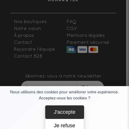
Nos boutiques
FAQ
Notre vision
CGV
À propos
Mentions légales
Contact
Paiement sécurisé
Rejoindre l'équipe
Contact B2B
Abonnez-vous à notre newsletter
S'abonner
Nous utilisons des cookies pour améliorer votre expérience.
Acceptez-vous les cookies ?
SUIVEZ-NOUS
J'accepte
Je refuse