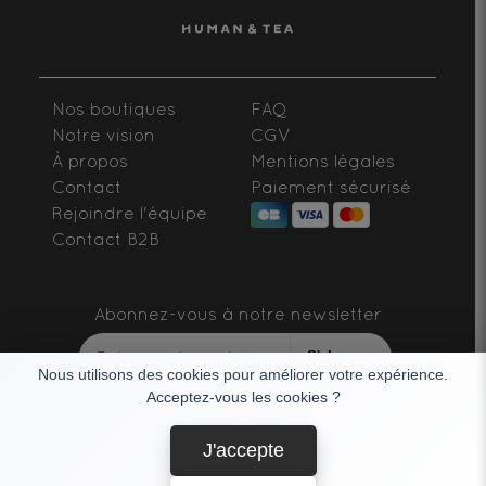
Nos boutiques
FAQ
Notre vision
CGV
À propos
Mentions légales
Contact
Paiement sécurisé
Rejoindre l'équipe
Contact B2B
Abonnez-vous à notre newsletter
S'abonner
Nous utilisons des cookies pour améliorer votre expérience.
Acceptez-vous les cookies ?
SUIVEZ-NOUS
J'accepte