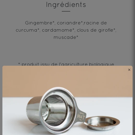
Ingrédients
Gingembre*, coriandre*,racine de
curcuma*, cardamome*, clous de girofle*,
muscade*
* produit issu de l'agriculture biologique
×
Envie de changement?
vous aimerez aussi...