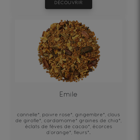
DÉCOUVRIR
Emile
cannelle*, poivre rose*, gingembre*, clous
de girofle*, cardamome* graines de chia*,
éclats de fèves de cacao*, écorces
d‘orange*, fleurs*.