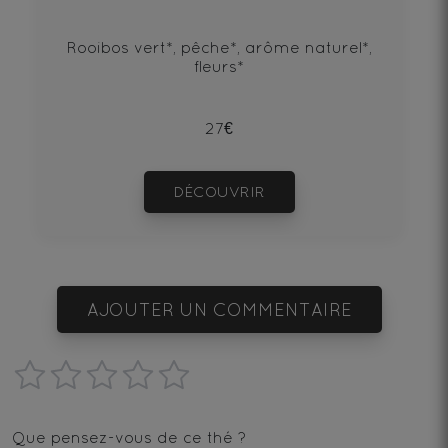
Rooibos vert*, pêche*, arôme naturel*,
fleurs*
27€
DÉCOUVRIR
AJOUTER UN COMMENTAIRE
1
2
3
4
5
star
stars
stars
stars
stars
Que pensez-vous de ce thé ?