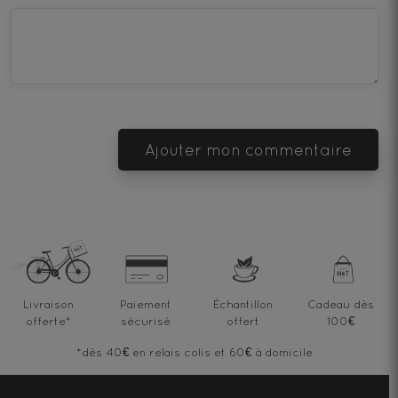
—
—
—
—
—
Terrible
Bad
OK
Good
Excellent
Ajouter mon commentaire
Livraison
Paiement
Échantillon
Cadeau dès
offerte
*
sécurisé
offert
100€
*dès 40€ en relais colis et 60€ à domicile