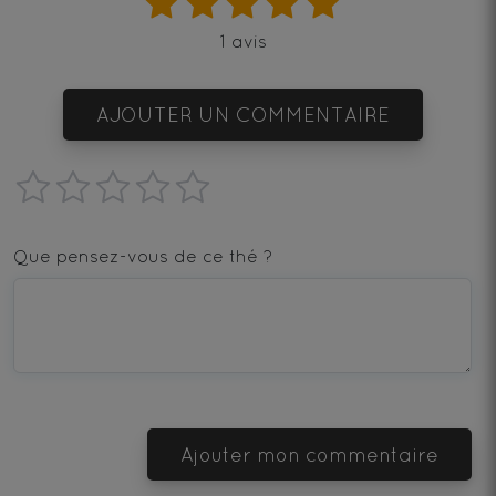
1 avis
AJOUTER UN COMMENTAIRE
1
2
3
4
5
star
stars
stars
stars
stars
Que pensez-vous de ce thé ?
—
—
—
—
—
Terrible
Bad
OK
Good
Excellent
Ajouter mon commentaire