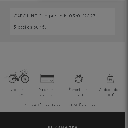
CAROLINE C.
a publié le
03/01/2023
:
5
étoiles sur 5.
Livraison
Paiement
Échantillon
Cadeau dès
offerte
*
sécurisé
offert
100€
*dès 40€ en relais colis et 60€ à domicile