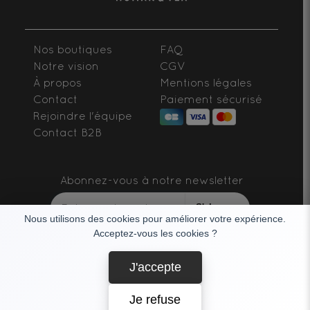
Nos boutiques
FAQ
Notre vision
CGV
À propos
Mentions légales
Contact
Paiement sécurisé
Rejoindre l'équipe
Contact B2B
Abonnez-vous à notre newsletter
S'abonner
Nous utilisons des cookies pour améliorer votre expérience.
Acceptez-vous les cookies ?
SUIVEZ-NOUS
J'accepte
Je refuse