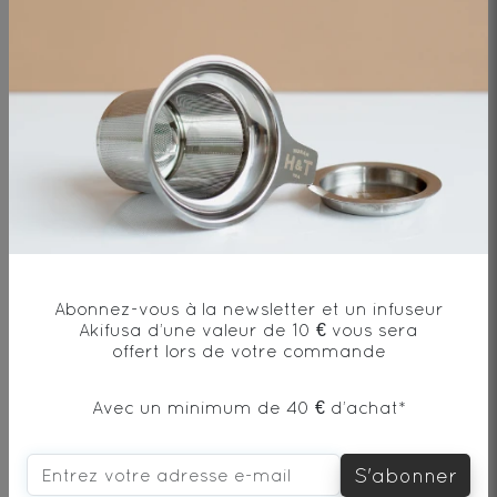
Ingrédients
Thé noir*(33%), cannelle*, poivre rose*,
gingembre*, clous de girofle*,
cardamome*, Graine de chai*, éclats de
fèves de cacao*, écorces d'orange*,
fleurs*.
Abonnez-vous à la newsletter et un infuseur
* produit issu de l'agriculture biologique
Akifusa d’une valeur de 10 € vous sera
offert lors de votre commande
Avec un minimum de 40 € d’achat*
Envie de changement?
S'abonner