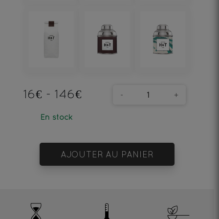
16€ - 146€
-
+
En stock
AJOUTER AU PANIER