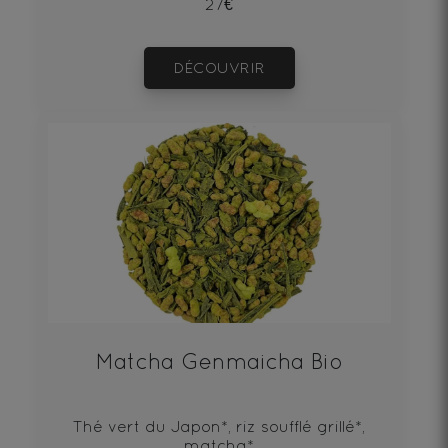
27€
DÉCOUVRIR
Matcha Genmaicha Bio
Thé vert du Japon*, riz soufflé grillé*,
matcha*