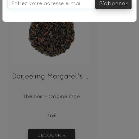
S'abonner
Darjeeling Margaret's Hope
Thé noir - Origine Inde
36€
DÉCOUVRIR