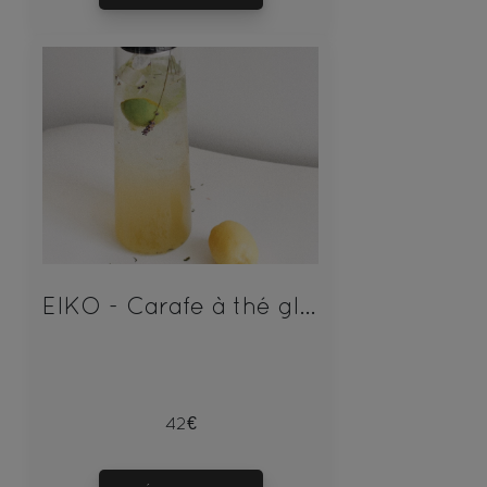
EIKO - Carafe à thé glacé en verre Human and Tea
42€