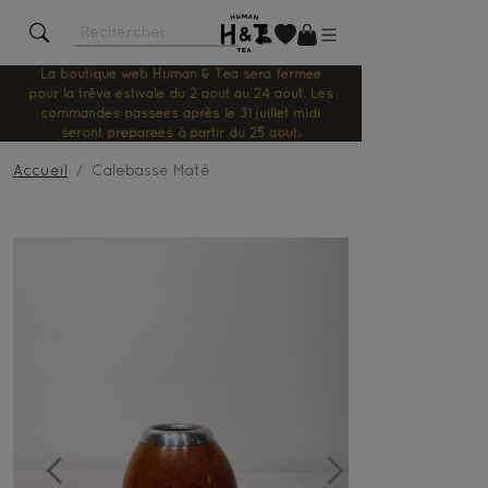
La boutique web Human & Tea sera fermée
pour la trêve estivale du 2 août au 24 août. Les
commandes passées après le 31 juillet midi
seront préparées à partir du 25 août.
Accueil
Calebasse Maté
Previous
Next