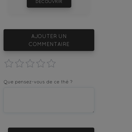
DÉCOUVRIR
AJOUTER UN
COMMENTAIRE
1
2
3
4
5
star
stars
stars
stars
stars
Que pensez-vous de ce thé ?
—
—
—
—
—
Terrible
Bad
OK
Good
Excellent