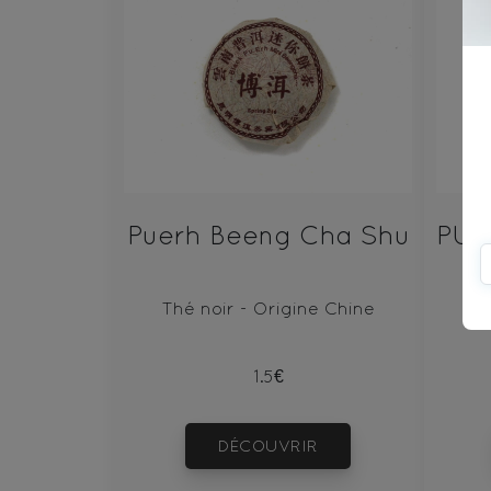
Puerh Beeng Cha Shu
Thé noir - Origine Chine
T
1.5€
DÉCOUVRIR