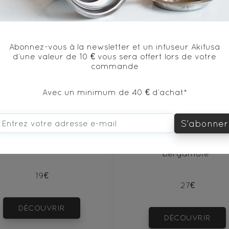
Abonnez-vous à la newsletter et un infuseur Akifusa
d’une valeur de 10 € vous sera offert lors de votre
commande
Avec un minimum de 40 € d’achat*
PU‘ERH BEENG CHA SHENG 100g
Sherlock
S'abonner
hé noir - Origine Chine
Thé noir*, huile essentiel
bergamote*
19€
27€
DÉCOUVRIR
DÉCOUVRIR