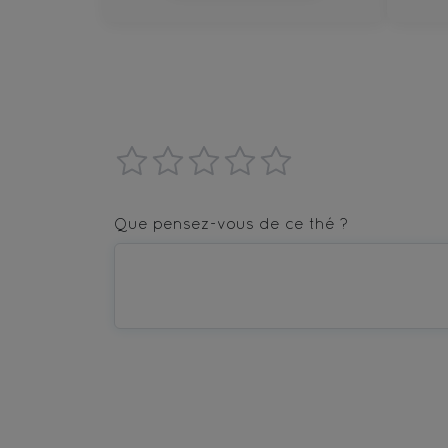
1
2
3
4
5
star
stars
stars
stars
stars
Que pensez-vous de ce thé ?
—
—
—
—
—
Terrible
Bad
OK
Good
Excellent