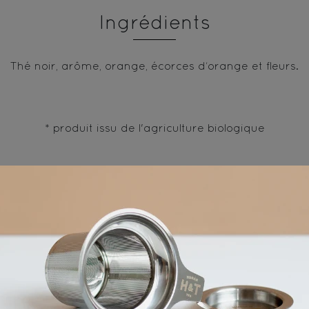
Ingrédients
Thé noir, arôme, orange, écorces d‘orange et fleurs.
* produit issu de l'agriculture biologique
vous aimerez aussi...