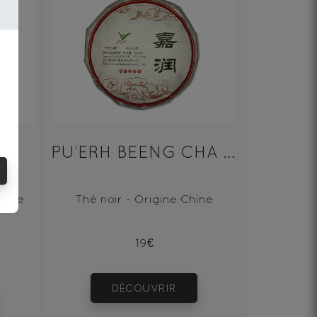
PU‘ERH BEENG CHA SHU 100g
le de
Thé noir - Origine Chine
19€
DÉCOUVRIR