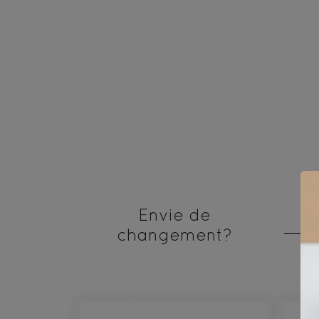
Envie de
changement?