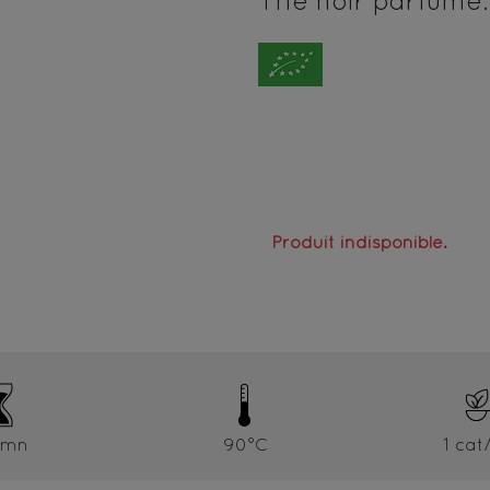
Thé noir parfumé.
Produit indisponible.
5mn
90°C
1 cat