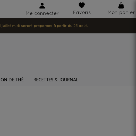
Favoris
Mon panier
Me connecter
illet midi seront préparées à partir du 25 août.
SON DE THÉ
RECETTES & JOURNAL