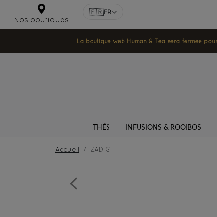
🇫🇷
FR
Nos boutiques
La boutique web Human & Tea sera fermée pour la
THÉS
INFUSIONS & ROOIBOS
Accueil
ZADIG
Previous