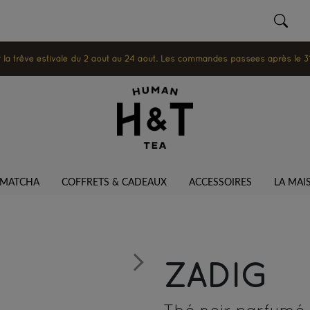
 trêve estivale du 2 août au 24 août. Les commandes passées après le 31 ju
MATCHA
COFFRETS & CADEAUX
ACCESSOIRES
LA MAI
ZADIG
Next