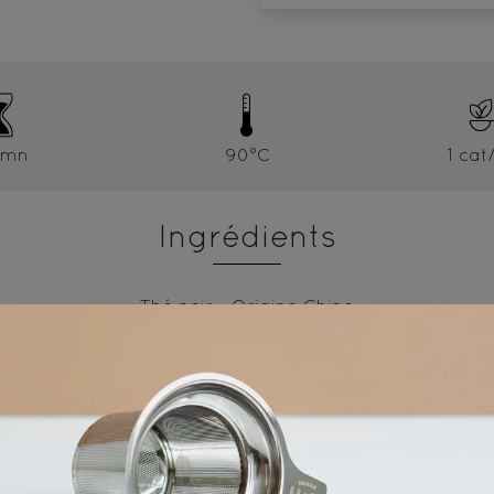
5mn
90°C
1 cat
Ingrédients
Thé noir - Origine Chine