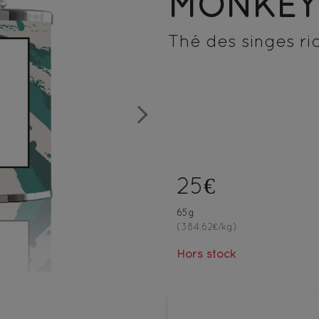
MONKE
Thé des singes r
Next
25€
65g
(384.62€/kg)
Hors stock