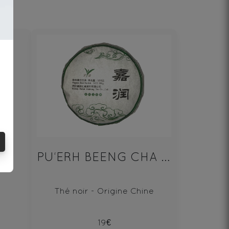
PU‘ERH BEENG CHA SHENG 100g
Thé noir - Origine Chine
19€