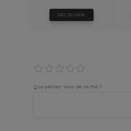
DÉCOUVRIR
1
2
3
4
5
star
stars
stars
stars
stars
Que pensez-vous de ce thé ?
—
—
—
—
—
Terrible
Bad
OK
Good
Excellent