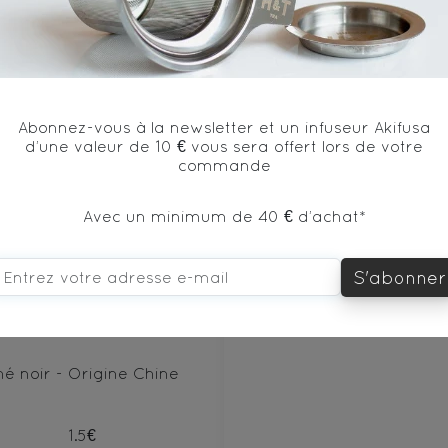
vous aimerez aussi...
Abonnez-vous à la newsletter et un infuseur Akifusa
d’une valeur de 10 € vous sera offert lors de votre
commande
100€
Avec un minimum de 40 € d’achat*
DÉCOUVRIR
S'abonner
rh Beeng Cha Shu
hé noir - Origine Chine
1.5€