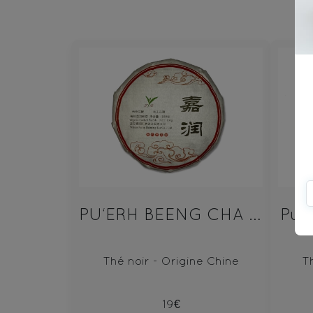
PU‘ERH BEENG CHA SHU 100g
Pue
Thé noir - Origine Chine
T
19€