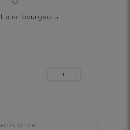
Y
iche en bourgeons
-
+
HORS STOCK