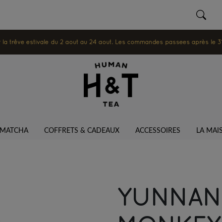
 trêve estivale du 2 août au 24 août. Les commandes passées après le 31 ju
MATCHA
COFFRETS & CADEAUX
ACCESSOIRES
LA MAI
YUNNAN