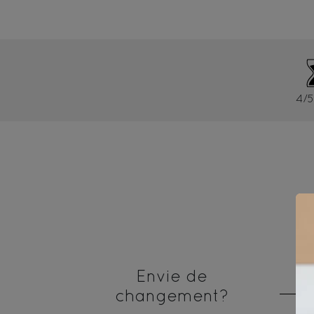
4/
Envie de
changement?