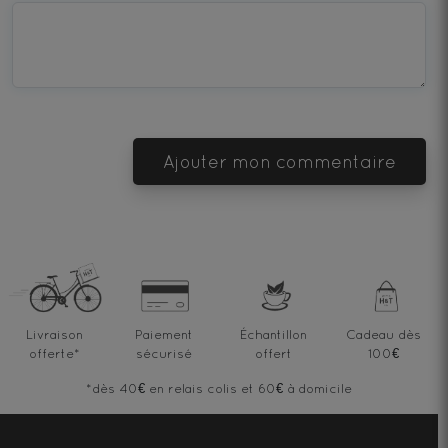
Terrible
Bad
OK
Good
Excellent
Ajouter mon commentaire
Livraison
Paiement
Échantillon
Cadeau dès
offerte
*
sécurisé
offert
100€
*dès 40€ en relais colis et 60€ à domicile