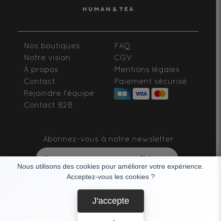
Nos boutiques
FAQ
Notre vision
CGV
À propos
Mentions légales
Contact
Paiement sécurisé
Rejoindre l'équipe
Contact B2B
Abonnez-vous à notre newsletter
S'abonner
Nous utilisons des cookies pour améliorer votre expérience.
Acceptez-vous les cookies ?
SUIVEZ-NOUS
J'accepte