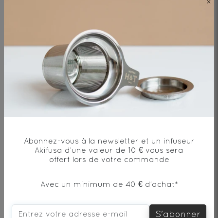
×
Puerh Beeng Cha Shu
Thé noir - Origine Chine
Abonnez-vous à la newsletter et un infuseur
1.5€
Akifusa d’une valeur de 10 € vous sera
offert lors de votre commande
DÉCOUVRIR
Avec un minimum de 40 € d’achat*
S'abonner