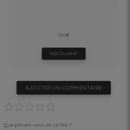
100€
DÉCOUVRIR
AJOUTER UN COMMENTAIRE
1
2
3
4
5
star
stars
stars
stars
stars
Que pensez-vous de ce thé ?
—
—
—
—
—