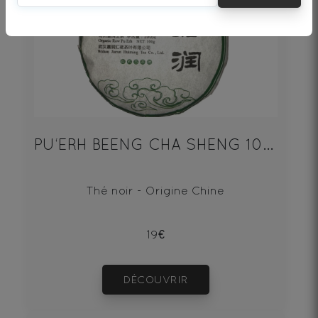
PU‘ERH BEENG CHA SHENG 100g
Thé noir - Origine Chine
19€
DÉCOUVRIR