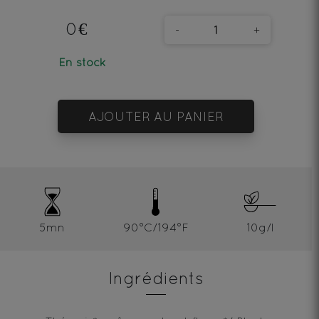
0€
-
+
En stock
AJOUTER AU PANIER
5mn
90°C/194°F
10g/l
Ingrédients