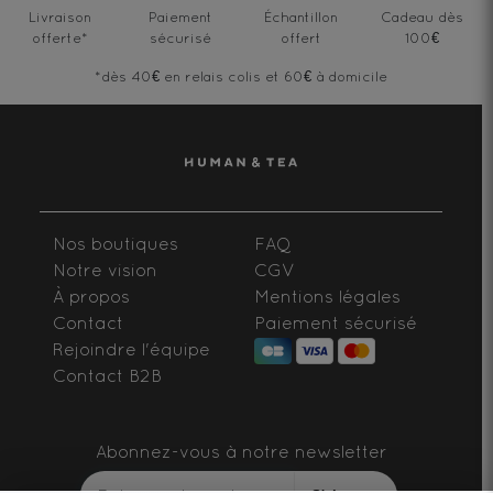
Livraison
Paiement
Échantillon
Cadeau dès
offerte
*
sécurisé
offert
100€
*dès 40€ en relais colis et 60€ à domicile
Nos boutiques
FAQ
Notre vision
CGV
À propos
Mentions légales
Contact
Paiement sécurisé
Rejoindre l'équipe
Contact B2B
Abonnez-vous à notre newsletter