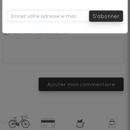
S'abonner
1
2
3
4
5
star
stars
stars
stars
stars
Que pensez-vous de ce thé ?
—
—
—
—
—
Terrible
Bad
OK
Good
Excellent
Ajouter mon commentaire