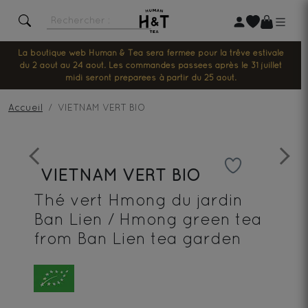
La boutique web Human & Tea sera fermée pour la trêve estivale
du 2 août au 24 août. Les commandes passées après le 31 juillet
midi seront préparées à partir du 25 août.
Accueil
VIETNAM VERT BIO
Previous
Next
VIETNAM VERT BIO
Thé vert Hmong du jardin
Ban Lien / Hmong green tea
from Ban Lien tea garden