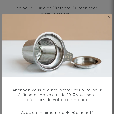
Thé noir* - Origine Vietnam / Green tea*
from Vietnam
×
* produit issu de l'agriculture biologique
Envie de changement?
vous aimerez aussi...
Abonnez-vous à la newsletter et un infuseur
Akifusa d’une valeur de 10 € vous sera
offert lors de votre commande
AJOUTER UN COMMENTAIRE
Avec un minimum de 40 € d’achat*