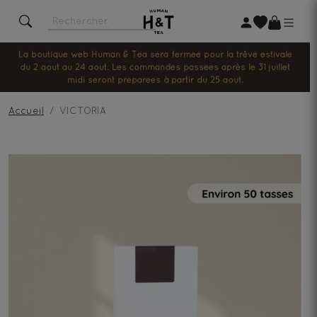
La boutique web Human & Tea sera fermée pour la trêve estivale
du 2 août au 24 août. Les commandes passées après le 31 juillet
midi seront préparées à partir du 25 août.
Accueil
VICTORIA