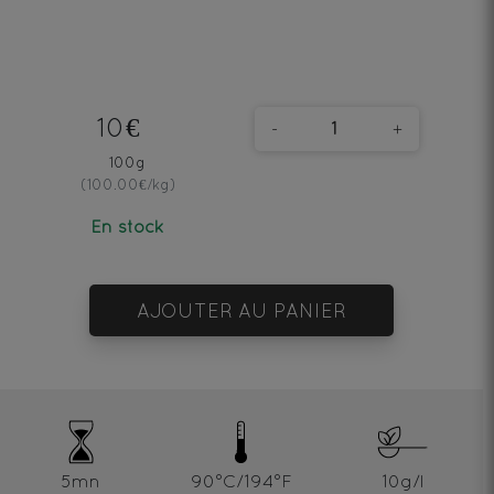
10€
-
+
100g
(100.00€/kg)
En stock
AJOUTER AU PANIER
5mn
90°C/194°F
10g/l