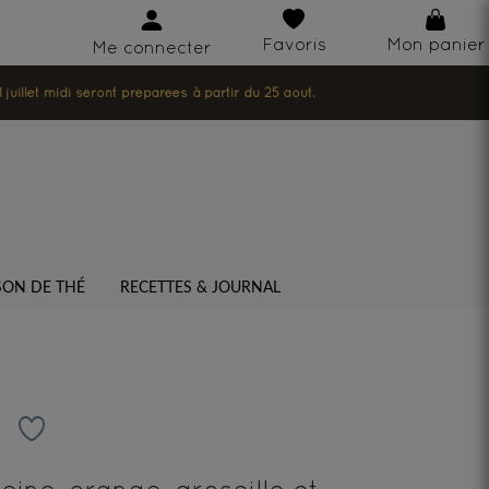
Favoris
Mon panier
Me connecter
illet midi seront préparées à partir du 25 août.
SON DE THÉ
RECETTES & JOURNAL