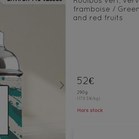
Rooibos vert, verv
framboise / Green
and red fruits
52€
Next
290g
(179.31€/kg)
Hors stock