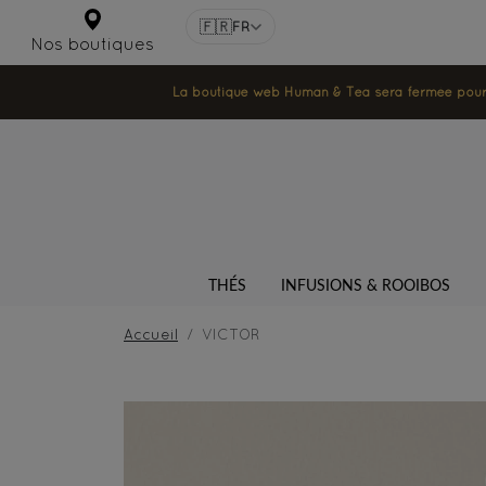
🇫🇷
FR
Nos boutiques
La boutique web Human & Tea sera fermée pour la
THÉS
INFUSIONS & ROOIBOS
Accueil
VICTOR