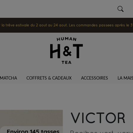
 trêve estivale du 2 août au 24 août. Les commandes passées après le 31 ju
MATCHA
COFFRETS & CADEAUX
ACCESSOIRES
LA MAI
VICTOR