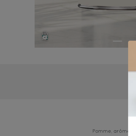
5
Pomme, arôme natur