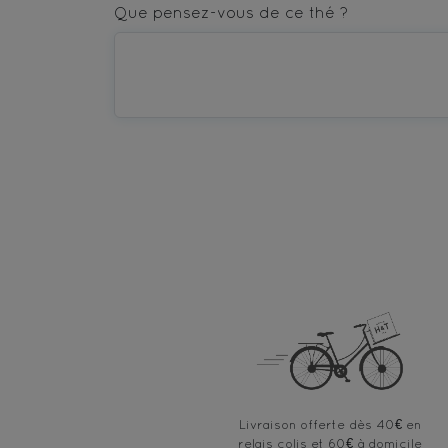
star
stars
stars
stars
stars
Que pensez-vous de ce thé ?
—
—
—
—
—
Terrible
Bad
OK
Good
Excellent
Livraison offerte