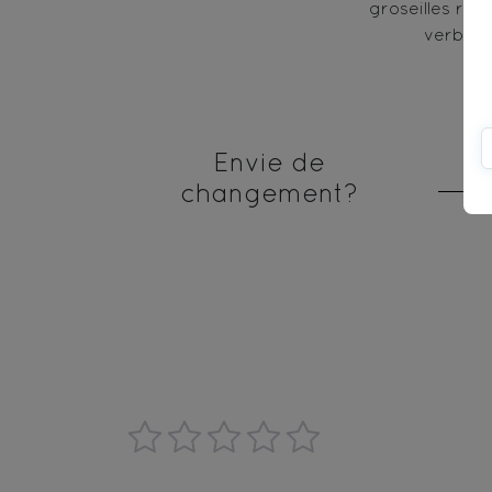
groseilles rou
verbuen
Envie de
changement?
1
2
3
4
5