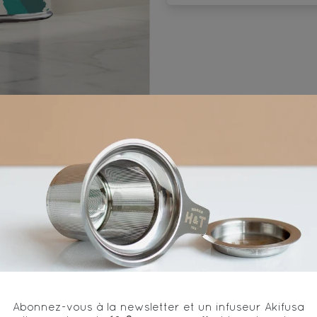
mn
90°C/194°F
10
Ingrédients
el, rooibos vert, orange, verveine, feuilles de murier, f
Abonnez-vous à la newsletter et un infuseur Akifusa