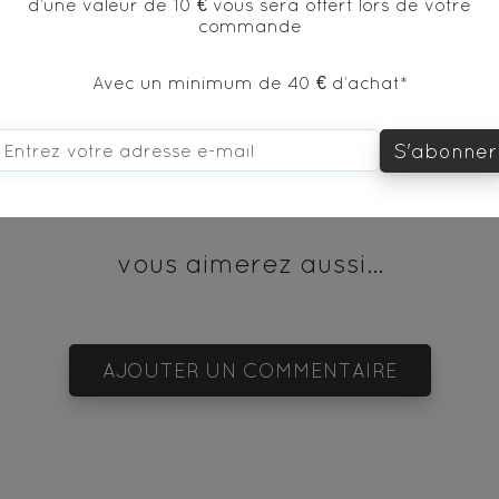
d’une valeur de 10 € vous sera offert lors de votre
ges et noires, framboises / Apple, natural flavor, green r
commande
a, raspberry leaves, flowers, cranberries, red and black 
Avec un minimum de 40 € d’achat*
S'abonner
vous aimerez aussi...
AJOUTER UN COMMENTAIRE