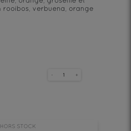
eine, orange, groseille et
 rooibos, verbuena, orange
-
+
HORS STOCK