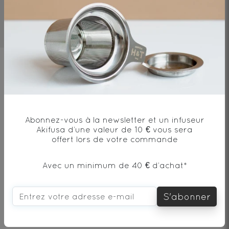
4-8mn
90°C/194°F
10g/l
Ingrédients
Gingembre*, coriandre*,racine de
curcuma*, cardamome*, clous de girofle*,
Abonnez-vous à la newsletter et un infuseur
muscade* / ginger*, coriander*,
Akifusa d’une valeur de 10 € vous sera
curcuma*, cardamom*, cloves*, nutmeg*
offert lors de votre commande
Avec un minimum de 40 € d’achat*
* produit issu de l'agriculture biologique
S'abonner