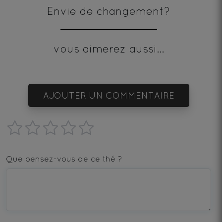
Envie de changement?
vous aimerez aussi...
AJOUTER UN COMMENTAIRE
1
2
3
4
5
star
stars
stars
stars
stars
Que pensez-vous de ce thé ?
—
—
—
—
—
Terrible
Bad
OK
Good
Excellent