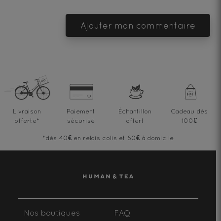
Ajouter mon commentaire
Livraison
Paiement
Échantillon
Cadeau dès
offerte
*
sécurisé
offert
100€
*dès 40€ en relais colis et 60€ à domicile
Nos boutiques
FAQ