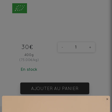
30€
-
+
400g
(75.00€/kg)
En stock
AJOUTER AU PANIER
×