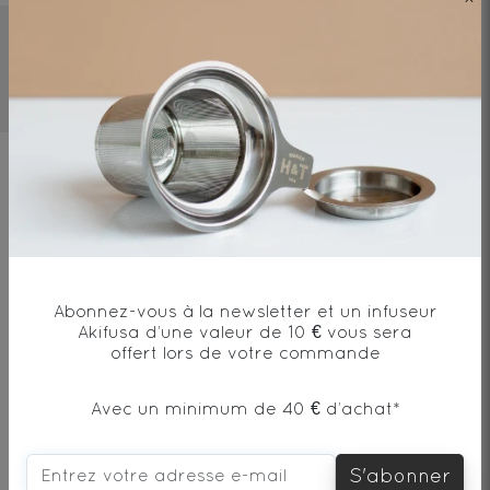
3mn
80°C/ 176°F
10g/l
Ingrédients
Thé vert*, écorces dorange*, arôme
naturel de pamplemousse et d'orange,
huile essentielle de bergamote*et citron*,
Abonnez-vous à la newsletter et un infuseur
pétales de fleurs* / Green tea*, orange
Akifusa d’une valeur de 10 € vous sera
peels*, natural grapefruit and orange
offert lors de votre commande
natural flavor, bergamot and lemon
essential oil*, flowers*
Avec un minimum de 40 € d’achat*
S'abonner