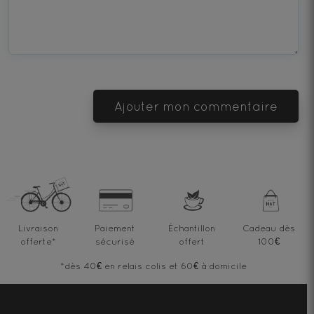
Terrible
Bad
OK
Good
Excellent
Ajouter mon commentaire
Livraison
Paiement
Échantillon
Cadeau dès
offerte
*
sécurisé
offert
100€
*dès 40€ en relais colis et 60€ à domicile