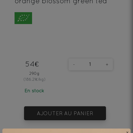
orange blossom green tea
54€
-
+
290g
(186.21€/kg)
En stock
AJOUTER AU PANIER
×