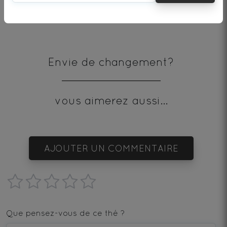
* produit issu de l'agriculture biologique
Envie de changement?
vous aimerez aussi...
AJOUTER UN COMMENTAIRE
1
2
3
4
5
star
stars
stars
stars
stars
Que pensez-vous de ce thé ?
—
—
—
—
—