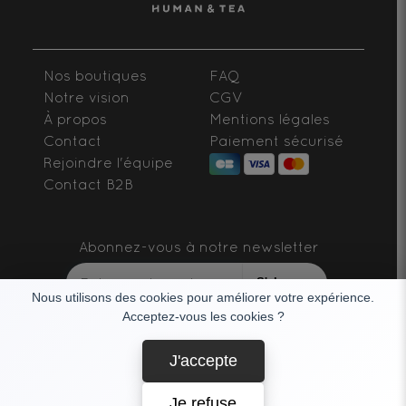
Nos boutiques
FAQ
Notre vision
CGV
À propos
Mentions légales
Contact
Paiement sécurisé
Rejoindre l'équipe
Contact B2B
Abonnez-vous à notre newsletter
S'abonner
Nous utilisons des cookies pour améliorer votre expérience.
Acceptez-vous les cookies ?
SUIVEZ-NOUS
J'accepte
Je refuse