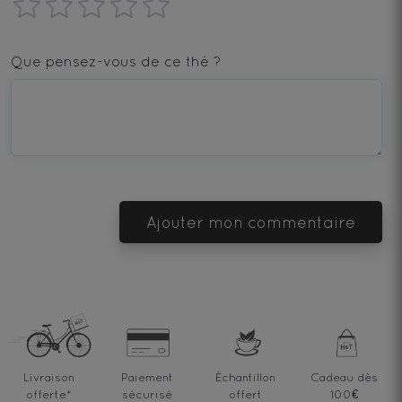
1
2
3
4
5
star
stars
stars
stars
stars
Que pensez-vous de ce thé ?
—
—
—
—
—
Terrible
Bad
OK
Good
Excellent
Ajouter mon commentaire
Livraison
Paiement
Échantillon
Cadeau dès
offerte
*
sécurisé
offert
100€