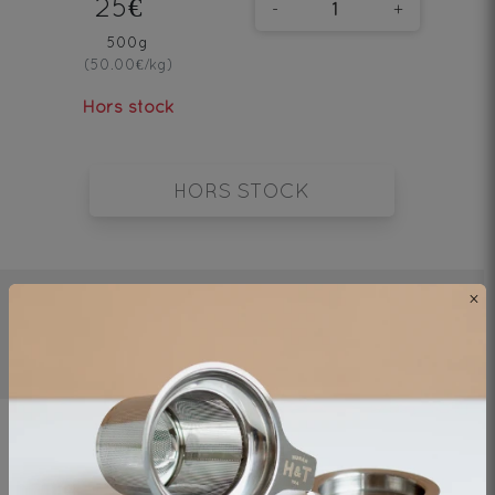
25€
-
+
500g
(50.00€/kg)
Hors stock
HORS STOCK
×
5mn
90°C/194°F
10g/l
Ingrédients