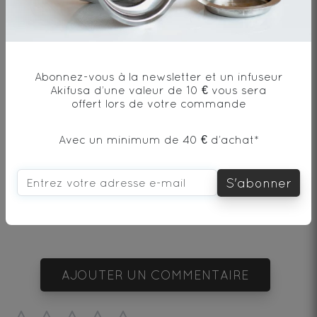
Sarasin torréfié* / Roasted buckwheat*
* produit issu de l'agriculture biologique
Abonnez-vous à la newsletter et un infuseur
Akifusa d’une valeur de 10 € vous sera
offert lors de votre commande
Avec un minimum de 40 € d’achat*
Envie de changement?
S'abonner
vous aimerez aussi...
AJOUTER UN COMMENTAIRE