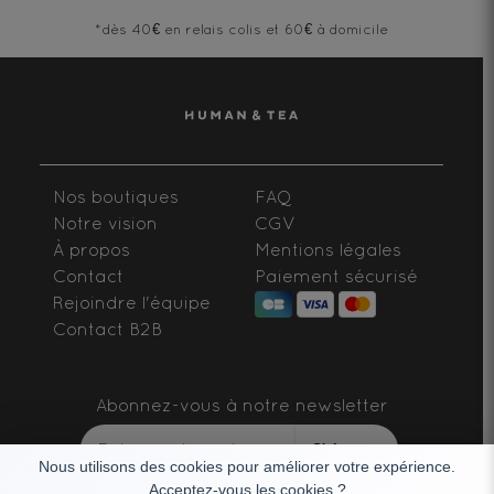
*dès 40€ en relais colis et 60€ à domicile
Nos boutiques
FAQ
Notre vision
CGV
À propos
Mentions légales
Contact
Paiement sécurisé
Rejoindre l'équipe
Contact B2B
Abonnez-vous à notre newsletter
S'abonner
Nous utilisons des cookies pour améliorer votre expérience.
Acceptez-vous les cookies ?