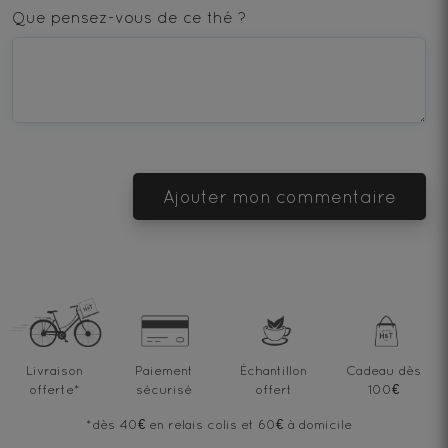
star
stars
stars
stars
stars
Que pensez-vous de ce thé ?
—
—
—
—
—
Terrible
Bad
OK
Good
Excellent
Ajouter mon commentaire
Livraison
Paiement
Échantillon
Cadeau dès
offerte
*
sécurisé
offert
100€
*dès 40€ en relais colis et 60€ à domicile