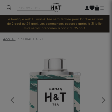
La boutique web Human & Tea sera fermée pour la trêve estivale
du 2 août au 24 août. Les commandes passées après le 31 juillet
midi seront préparées à partir du 25 août.
Accueil
SOBACHA BIO
Previous
Next