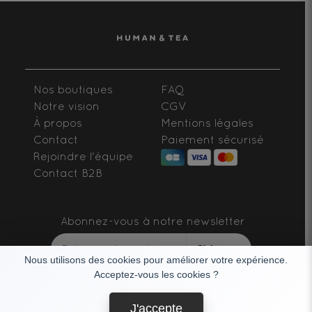
Nos boutiques
FAQ
Notre vision
CGV
À propos
Mentions légales
Contact
Paiement sécurisé
Rejoindre l'équipe
Contact B2B
Abonnez-vous à notre newsletter
S'abonner
Nous utilisons des cookies pour améliorer votre expérience.
Acceptez-vous les cookies ?
SUIVEZ-NOUS
J'accepte