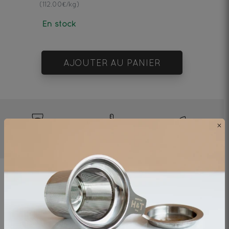
(112.00€/kg)
En stock
AJOUTER AU PANIER
×
4-5mn
90°C
1 cat/250ml
Ingrédients
Sarasin torréfié* - origine Chine