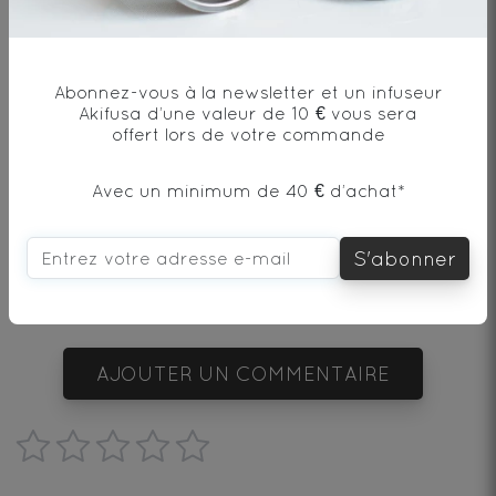
* produit issu de l'agriculture biologique
Abonnez-vous à la newsletter et un infuseur
Akifusa d’une valeur de 10 € vous sera
offert lors de votre commande
Envie de changement?
Avec un minimum de 40 € d’achat*
S'abonner
vous aimerez aussi...
AJOUTER UN COMMENTAIRE
1
2
3
4
5