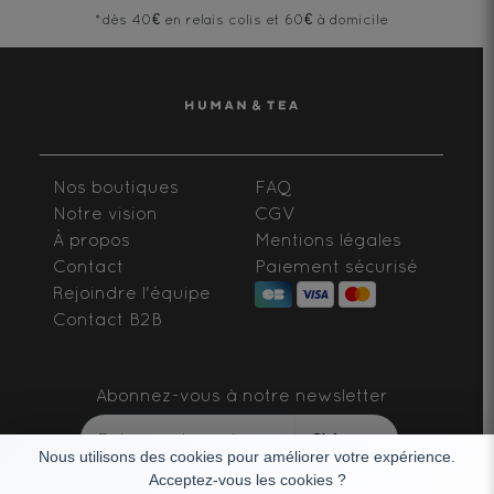
*dès 40€ en relais colis et 60€ à domicile
Nos boutiques
FAQ
Notre vision
CGV
À propos
Mentions légales
Contact
Paiement sécurisé
Rejoindre l'équipe
Contact B2B
Abonnez-vous à notre newsletter
S'abonner
Nous utilisons des cookies pour améliorer votre expérience.
Acceptez-vous les cookies ?