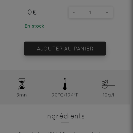
0€
-
+
En stock
AJOUTER AU PANIER
5mn
90°C/194°F
10g/l
Ingrédients