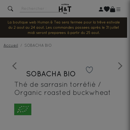
La boutique web Human & Tea sera fermée pour la trêve estivale
du 2 août au 24 août. Les commandes passées après le 31 juillet
midi seront préparées à partir du 25 août.
Accueil
SOBACHA BIO
Previous
Next
SOBACHA BIO
Thé de sarrasin torréfié /
Organic roasted buckwheat