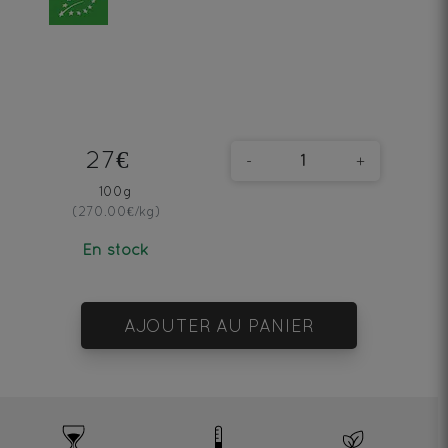
27€
-
+
100g
(270.00€/kg)
En stock
AJOUTER AU PANIER