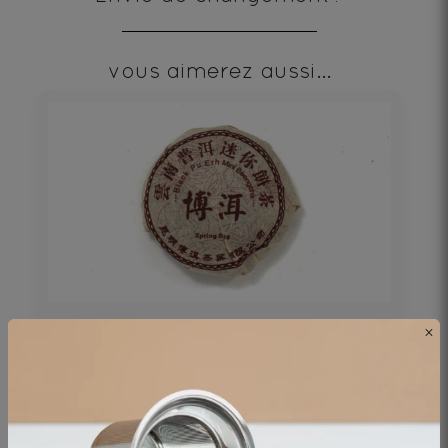
vous aimerez aussi...
×
Puerh Beeng Cha Shu
Thé noir - Origine Chine