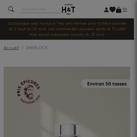
La boutique web Human & Tea sera fermée pour la trêve estivale
du 2 août au 24 août. Les commandes passées après le 31 juillet
midi seront préparées à partir du 25 août.
Accueil
SHERLOCK