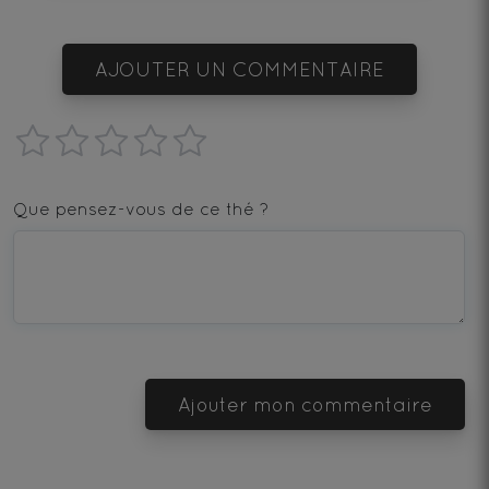
AJOUTER UN COMMENTAIRE
1
2
3
4
5
star
stars
stars
stars
stars
Que pensez-vous de ce thé ?
—
—
—
—
—
Terrible
Bad
OK
Good
Excellent
Ajouter mon commentaire