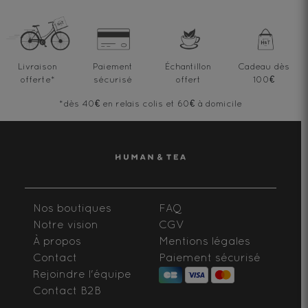
Livraison
Paiement
Échantillon
Cadeau dès
offerte
*
sécurisé
offert
100€
*dès 40€ en relais colis et 60€ à domicile
Nos boutiques
FAQ
Notre vision
CGV
À propos
Mentions légales
Contact
Paiement sécurisé
Rejoindre l'équipe
Contact B2B