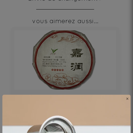
vous aimerez aussi...
×
PU‘ERH BEENG CHA SHU 100g
Thé noir - Origine Chine