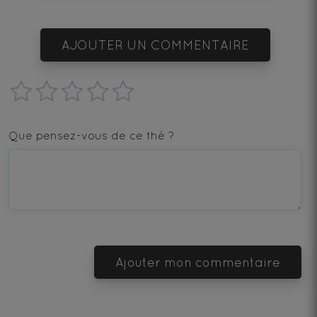
AJOUTER UN COMMENTAIRE
1
2
3
4
5
star
stars
stars
stars
stars
Que pensez-vous de ce thé ?
—
—
—
—
—
Terrible
Bad
OK
Good
Excellent
Ajouter mon commentaire