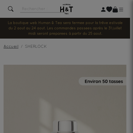
La boutique web Human & Tea sera fermée pour la trêve estivale
du 2 août au 24 août. Les commandes passées après le 31 juillet
midi seront préparées à partir du 25 août.
Accueil
SHERLOCK