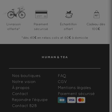
Livraison
Paiement
Échantillon
Cadeau dès
offerte
*
sécurisé
offert
100€
*dès 40€ en relais colis et 60€ à domicile
Nos boutiques
FAQ
Notre vision
CGV
À propos
Mentions légales
Contact
Paiement sécurisé
Rejoindre l'équipe
Contact B2B