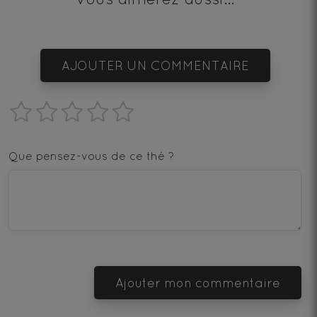
AJOUTER UN COMMENTAIRE
1
2
3
4
5
star
stars
stars
stars
stars
Que pensez-vous de ce thé ?
—
—
—
—
—
Terrible
Bad
OK
Good
Excellent
Ajouter mon commentaire