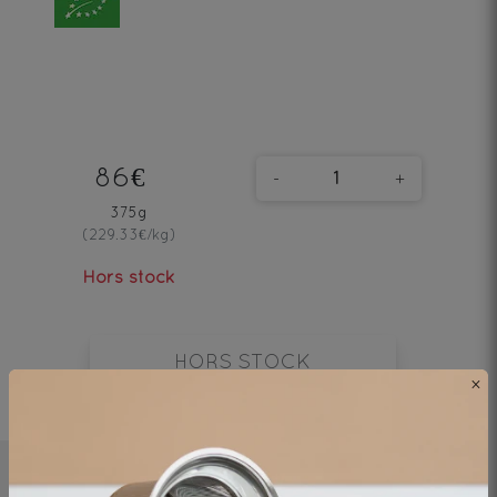
86€
-
+
375g
(229.33€/kg)
Hors stock
HORS STOCK
×