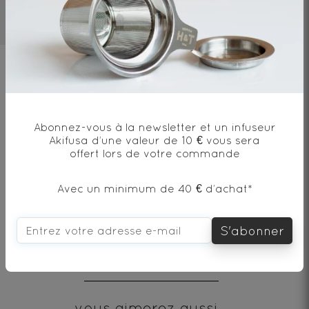
2mn
70°C
1 cat/250ml
Ingrédients
Thé vert* - Origine Japon
Abonnez-vous à la newsletter et un infuseur
Akifusa d’une valeur de 10 € vous sera
offert lors de votre commande
* produit issu de l'agriculture biologique
Avec un minimum de 40 € d’achat*
S'abonner
Envie de changement?
vous aimerez aussi...