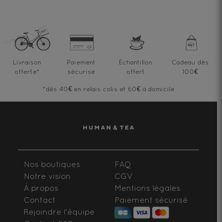
Livraison
Paiement
Échantillon
Cadeau dès
offerte
*
sécurisé
offert
100€
*dès 40€ en relais colis et 60€ à domicile
Nos boutiques
FAQ
Notre vision
CGV
À propos
Mentions légales
Contact
Paiement sécurisé
Rejoindre l'équipe