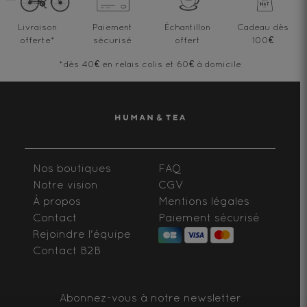
Livraison
Paiement
Échantillon
Cadeau dès
offerte
*
sécurisé
offert
100€
*dès 40€ en relais colis et 60€ à domicile
Nos boutiques
FAQ
Notre vision
CGV
À propos
Mentions légales
Contact
Paiement sécurisé
Rejoindre l'équipe
Contact B2B
Abonnez-vous à notre newsletter