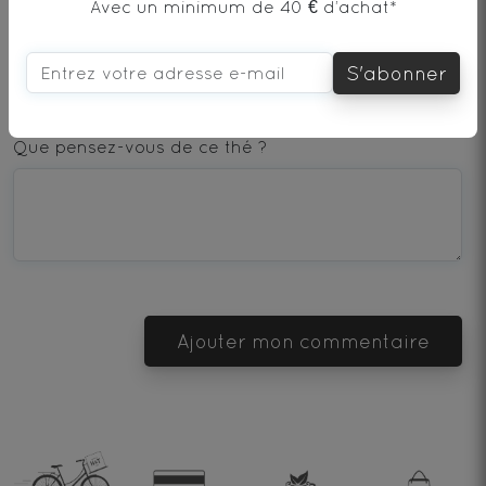
AJOUTER UN COMMENTAIRE
Avec un minimum de 40 € d’achat*
S'abonner
1
2
3
4
5
star
stars
stars
stars
stars
Que pensez-vous de ce thé ?
—
—
—
—
—
Terrible
Bad
OK
Good
Excellent
Ajouter mon commentaire