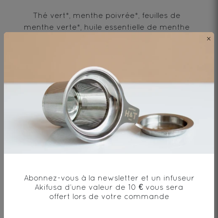
Thé vert*, menthe poivrée*, feuilles de
menthe verte*, huile essentielle de menthe
poivrée*
×
* produit issu de l'agriculture biologique
Envie de changement?
vous aimerez aussi...
Abonnez-vous à la newsletter et un infuseur
Akifusa d’une valeur de 10 € vous sera
offert lors de votre commande