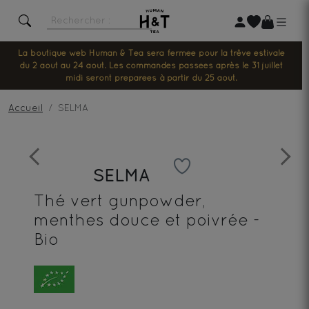
La boutique web Human & Tea sera fermée pour la trêve estivale
du 2 août au 24 août. Les commandes passées après le 31 juillet
midi seront préparées à partir du 25 août.
Accueil
SELMA
Previous
Next
SELMA
Thé vert gunpowder,
menthes douce et poivrée -
Bio