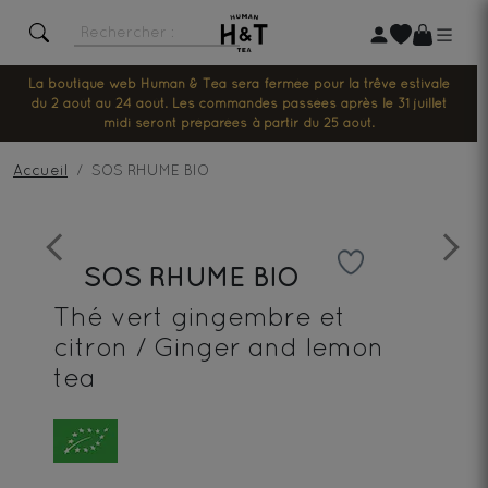
La boutique web Human & Tea sera fermée pour la trêve estivale
du 2 août au 24 août. Les commandes passées après le 31 juillet
midi seront préparées à partir du 25 août.
Accueil
SOS RHUME BIO
Previous
Next
SOS RHUME BIO
Thé vert gingembre et
citron / Ginger and lemon
tea