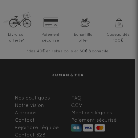
Livraison
Paiement
Échantillon
Cadeau dès
offerte
*
sécurisé
offert
100€
*dès 40€ en relais colis et 60€ à domicile
Nos boutiques
FAQ
Notre vision
CGV
À propos
Mentions légales
Contact
Paiement sécurisé
Rejoindre l'équipe
Contact B2B