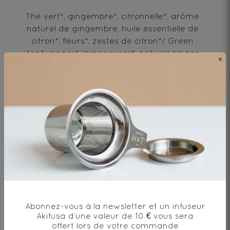
Thé vert*, gingembre*, citronnelle*, arôme
naturel de gingembre, huile essentielle de
citron*, fleurs*, zestes de citron*/ Green
tea*, ginger*, lemongrass*, natural ginger
×
flavor, lemon essentail oil*, flowers*, lemon
peel*
* produit issu de l'agriculture biologique
Envie de changement?
Abonnez-vous à la newsletter et un infuseur
Akifusa d’une valeur de 10 € vous sera
vous aimerez aussi...
offert lors de votre commande