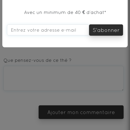
Avec un minimum de 40 € d’achat*
AJOUTER UN COMMENTAIRE
S'abonner
1
2
3
4
5
star
stars
stars
stars
stars
Que pensez-vous de ce thé ?
—
—
—
—
—
Terrible
Bad
OK
Good
Excellent
Ajouter mon commentaire