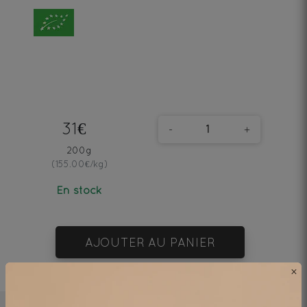
31€
-
+
200g
(155.00€/kg)
En stock
AJOUTER AU PANIER
×