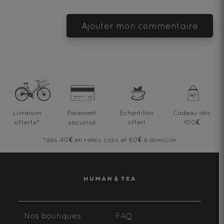
Ajouter mon commentaire
Livraison
Paiement
Échantillon
Cadeau dès
offerte
*
sécurisé
offert
100€
*dès 40€ en relais colis et 60€ à domicile
Nos boutiques
FAQ