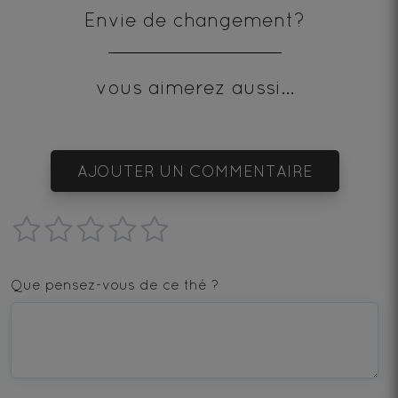
Envie de changement?
vous aimerez aussi...
AJOUTER UN COMMENTAIRE
1
2
3
4
5
star
stars
stars
stars
stars
Que pensez-vous de ce thé ?
—
—
—
—
—
Terrible
Bad
OK
Good
Excellent