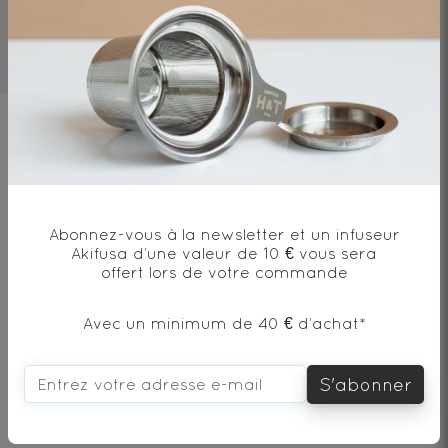
4-8mn
90°C/194°F
10g/l
Ingrédients
Gingembre*, coriandre*,racine de
curcuma*, cardamome*, clous de girofle*,
Abonnez-vous à la newsletter et un infuseur
muscade* / ginger*, coriander*,
Akifusa d’une valeur de 10 € vous sera
curcuma*, cardamom*, cloves*, nutmeg*
offert lors de votre commande
Avec un minimum de 40 € d’achat*
* produit issu de l'agriculture biologique
S'abonner