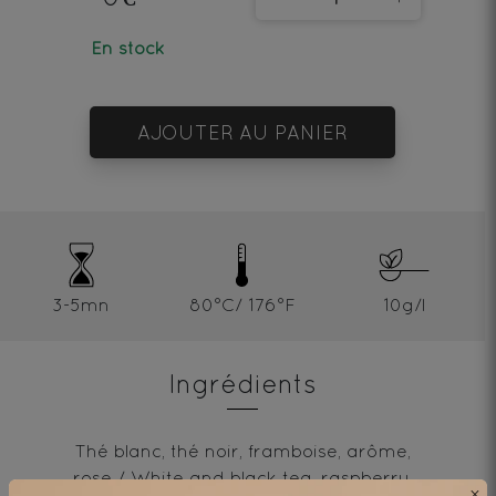
En stock
AJOUTER AU PANIER
3-5mn
80°C/ 176°F
10g/l
Ingrédients
Thé blanc, thé noir, framboise, arôme,
rose / White and black tea, raspberry,
×