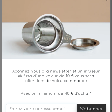
flavor and rose buds
Envie de changement?
vous aimerez aussi...
Abonnez-vous à la newsletter et un infuseur
AJOUTER UN COMMENTAIRE
Akifusa d’une valeur de 10 € vous sera
offert lors de votre commande
Avec un minimum de 40 € d’achat*
1
2
3
4
5
star
stars
stars
stars
stars
Que pensez-vous de ce thé ?
S'abonner
—
—
—
—
—