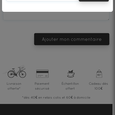
Terrible
Bad
OK
Good
Excellent
Ajouter mon commentaire
Livraison
Paiement
Échantillon
Cadeau dès
offerte
*
sécurisé
offert
100€
*dès 40€ en relais colis et 60€ à domicile