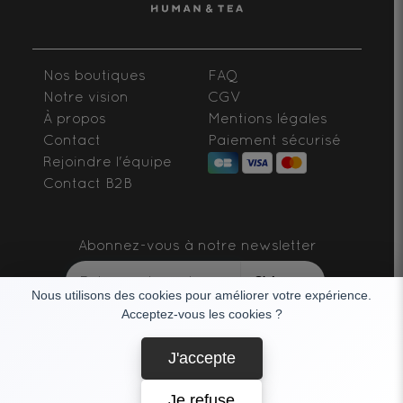
Nos boutiques
FAQ
Notre vision
CGV
À propos
Mentions légales
Contact
Paiement sécurisé
Rejoindre l'équipe
Contact B2B
Abonnez-vous à notre newsletter
S'abonner
Nous utilisons des cookies pour améliorer votre expérience.
Acceptez-vous les cookies ?
SUIVEZ-NOUS
J'accepte
Je refuse