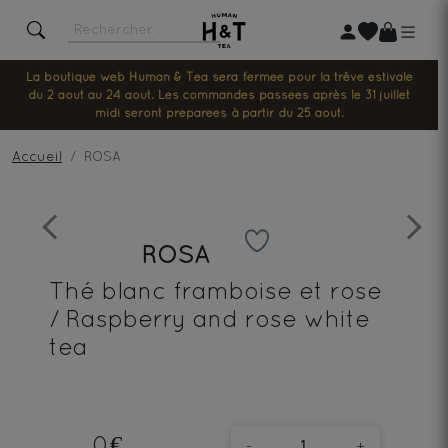
La boutique web Human & Tea sera fermée pour la trêve estivale
du 2 août au 24 août. Les commandes passées après le 31 juillet
midi seront préparées à partir du 25 août.
Accueil
ROSA
Previous
Next
ROSA
Thé blanc framboise et rose
/ Raspberry and rose white
tea
0€
-
+