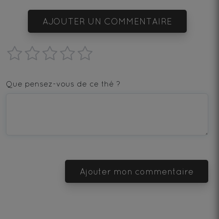
AJOUTER UN COMMENTAIRE
1
2
3
4
5
star
stars
stars
stars
stars
Que pensez-vous de ce thé ?
—
—
—
—
—
Terrible
Bad
OK
Good
Excellent
Ajouter mon commentaire