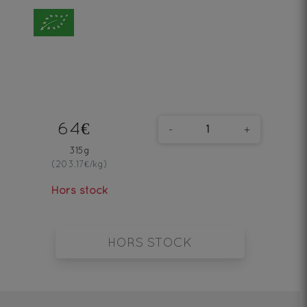
64€
-
+
315g
(203.17€/kg)
Hors stock
HORS STOCK