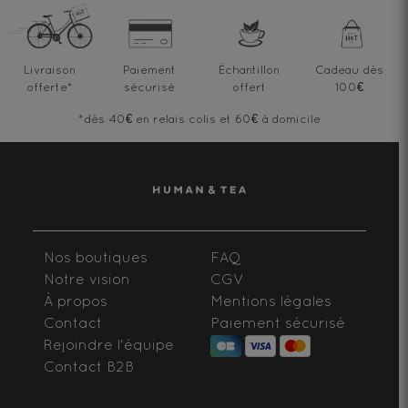
Livraison
Paiement
Échantillon
Cadeau dès
offerte
*
sécurisé
offert
100€
*dès 40€ en relais colis et 60€ à domicile
Nos boutiques
FAQ
Notre vision
CGV
À propos
Mentions légales
Contact
Paiement sécurisé
Rejoindre l'équipe
Contact B2B