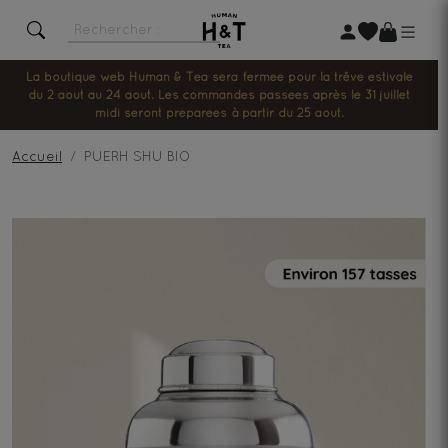
La boutique web Human & Tea sera fermée pour la trêve estivale
du 2 août au 24 août. Les commandes passées après le 31 juillet
midi seront préparées à partir du 25 août.
Accueil
PUERH SHU BIO