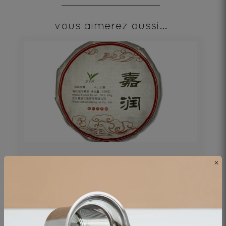
vous aimerez aussi...
PU‘ERH BEENG CHA SHU 100g
×
Thé noir - Origine Chine
19€