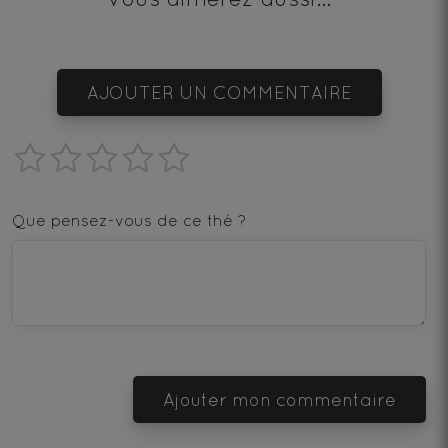
AJOUTER UN COMMENTAIRE
1
2
3
4
5
star
stars
stars
stars
stars
Que pensez-vous de ce thé ?
—
—
—
—
—
Terrible
Bad
OK
Good
Excellent
Ajouter mon commentaire