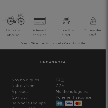
Livraison
Paiement
Échantillon
Cadeau dès
offerte
*
sécurisé
offert
100€
*dès 40€ en relais colis et 60€ à domicile
Nos boutiques
FAQ
Notre vision
CGV
À propos
Mentions légales
Contact
Paiement sécurisé
Rejoindre l'équipe