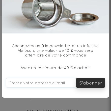
3mn
80°C
1 cat/250ml
Ingrédients
Thé vert au jasmin* - Origine Chine
Abonnez-vous à la newsletter et un infuseur
Akifusa d’une valeur de 10 € vous sera
offert lors de votre commande
* produit issu de l'agriculture biologique
Avec un minimum de 40 € d’achat*
S'abonner
Envie de changement?
vous aimerez aussi...