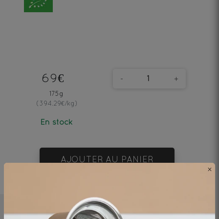
69€
-
+
175g
(394.29€/kg)
En stock
AJOUTER AU PANIER
×