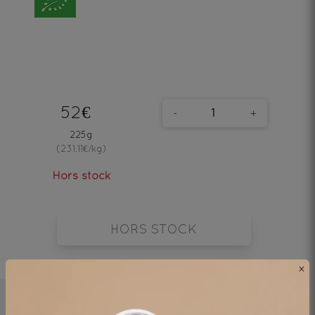
52€
-
+
225g
(231.11€/kg)
Hors stock
HORS STOCK
×