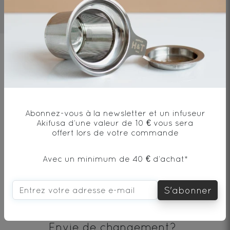
3mn
80°C
1 cat/250ml
Ingrédients
Thé vert*, arôme naturel de passion et
mangue, betterave*, pétales de fleurs*,
écorce d"orange*, huile essentielle
Abonnez-vous à la newsletter et un infuseur
d'orange*
Akifusa d’une valeur de 10 € vous sera
offert lors de votre commande
Avec un minimum de 40 € d’achat*
* produit issu de l'agriculture biologique
S'abonner
Envie de changement?