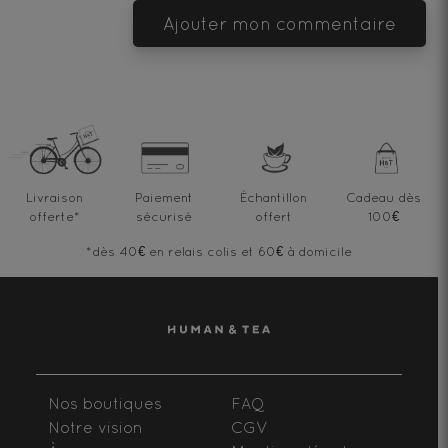
Ajouter mon commentaire
Livraison
Paiement
Échantillon
Cadeau dès
offerte
*
sécurisé
offert
100€
*dès 40€ en relais colis et 60€ à domicile
Nos boutiques
FAQ
Notre vision
CGV