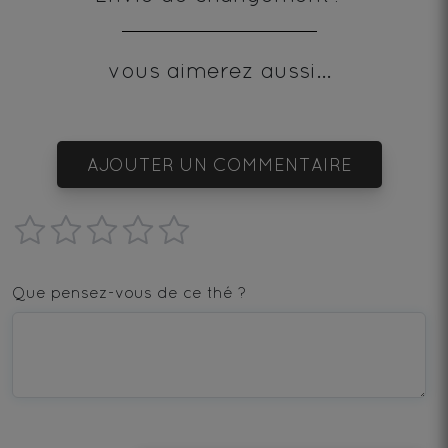
vous aimerez aussi...
AJOUTER UN COMMENTAIRE
1
2
3
4
5
star
stars
stars
stars
stars
Que pensez-vous de ce thé ?
—
—
—
—
—
Terrible
Bad
OK
Good
Excellent