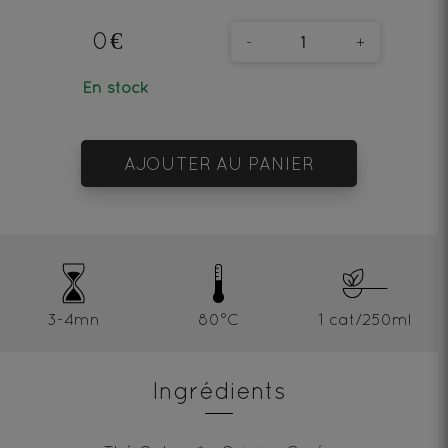
0€
-
+
En stock
AJOUTER AU PANIER
3-4mn
80°C
1 cat/250ml
Ingrédients