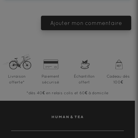
Ajouter mon commentaire
Livraison
Paiement
Échantillon
Cadeau dès
offerte
*
sécurisé
offert
100€
*dès 40€ en relais colis et 60€ à domicile