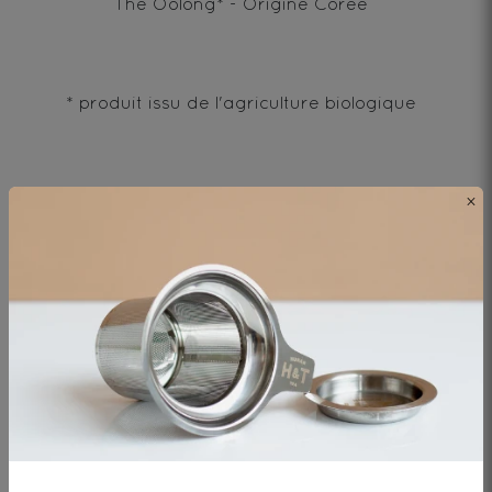
Thé Oolong* - Origine Corée
* produit issu de l'agriculture biologique
×
Envie de changement?
vous aimerez aussi...
OOLONG POUCHONG BIO
Th� Oolong* - Origine Chine