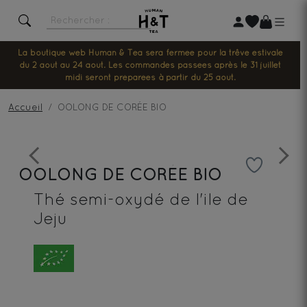
La boutique web Human & Tea sera fermée pour la trêve estivale
du 2 août au 24 août. Les commandes passées après le 31 juillet
midi seront préparées à partir du 25 août.
Accueil
OOLONG DE CORÉE BIO
Previous
Next
OOLONG DE CORÉE BIO
Thé semi-oxydé de l'ile de
Jeju