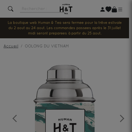
La boutique web Human & Tea sera fermée pour la trêve estivale
du 2 août au 24 août. Les commandes passées après le 31 juillet
midi seront préparées à partir du 25 août.
Accueil
OOLONG DU VIETNAM
Previous
Next