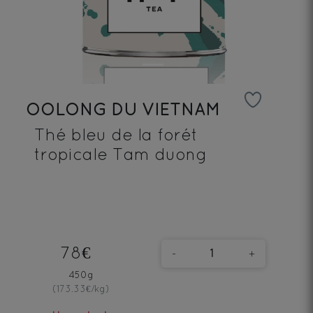
OOLONG DU VIETNAM
Thé bleu de la forét
tropicale Tam duong
78€
-
+
450g
(173.33€/kg)