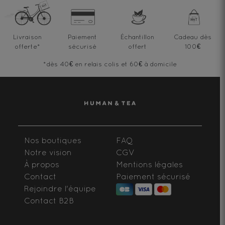
Livraison
Paiement
Échantillon
Cadeau dès
offerte
*
sécurisé
offert
100€
*dès 40€ en relais colis et 60€ à domicile
Nos boutiques
FAQ
Notre vision
CGV
À propos
Mentions légales
Contact
Paiement sécurisé
Rejoindre l'équipe
Contact B2B