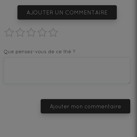
AJOUTER UN COMMENTAIRE
1
2
3
4
5
star
stars
stars
stars
stars
Que pensez-vous de ce thé ?
—
—
—
—
—
Terrible
Bad
OK
Good
Excellent
Ajouter mon commentaire