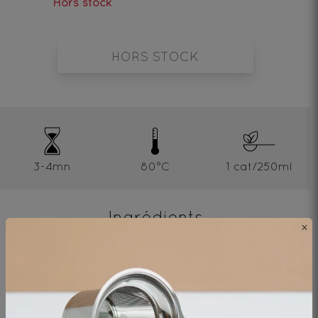
Hors stock
HORS STOCK
3-4mn
80°C
1 cat/250ml
Ingrédients
×
Thé Oolong - Origine Vietnam