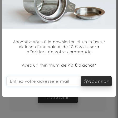
Envie de changement?
vous aimerez aussi...
Abonnez-vous à la newsletter et un infuseur
Akifusa d’une valeur de 10 € vous sera
OOLONG POUCHONG BIO
offert lors de votre commande
Th� Oolong* - Origine Chine
Avec un minimum de 40 € d’achat*
S'abonner
0€
DÉCOUVRIR