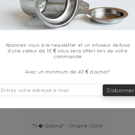
* produit issu de l'agriculture biologique
Abonnez-vous à la newsletter et un infuseur Akifusa
d’une valeur de 10 € vous sera offert lors de votre
commande
Avec un minimum de 40 € d’achat*
vous aimerez aussi...
S'abonner
OOLONG POUCHONG BIO
Th� Oolong* - Origine Chine