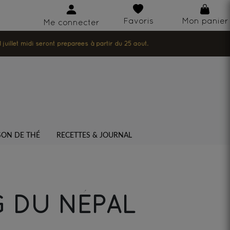
Favoris
Mon panier
Me connecter
illet midi seront préparées à partir du 25 août.
SON DE THÉ
RECETTES & JOURNAL
 DU NÉPAL