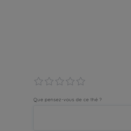
1
2
3
4
5
star
stars
stars
stars
stars
Que pensez-vous de ce thé ?
—
—
—
—
—
Terrible
Bad
OK
Good
Excellent