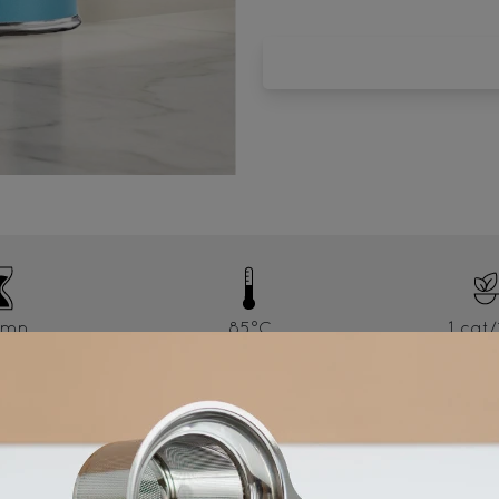
5mn
85°C
1 cat
Ingrédients
Thé Oolong* - Origine Népal