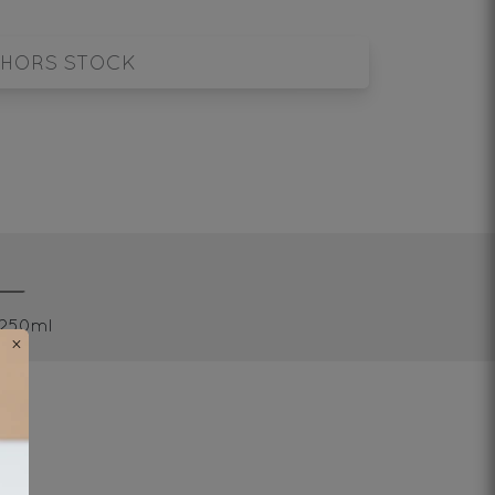
HORS STOCK
/250ml
×