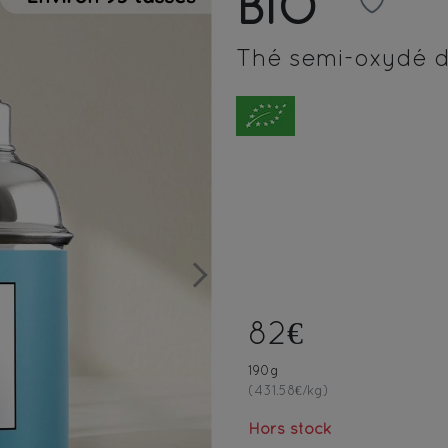
BIO
Thé semi-oxydé d
Next
82€
190g
(431.58€/kg)
Hors stock