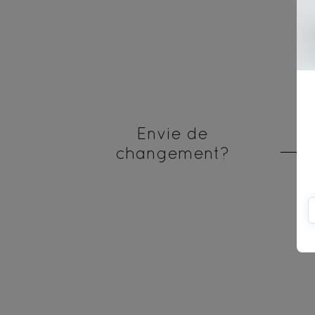
Envie de
changement?