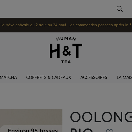
 trêve estivale du 2 août au 24 août. Les commandes passées après le 31 ju
MATCHA
COFFRETS & CADEAUX
ACCESSOIRES
LA MAI
OOLONG