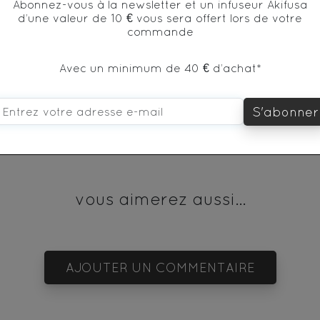
Abonnez-vous à la newsletter et un infuseur Akifusa
d’une valeur de 10 € vous sera offert lors de votre
commande
* produit issu de l'agriculture biologique
Avec un minimum de 40 € d’achat*
S'abonner
vous aimerez aussi...
AJOUTER UN COMMENTAIRE