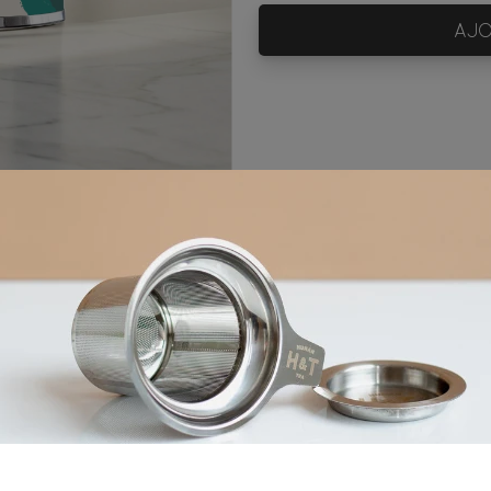
AJO
5mn
80°C
1 cat
Ingrédients
nc*, pomme*, arôme naturel de pêche et sureau, pêche*,