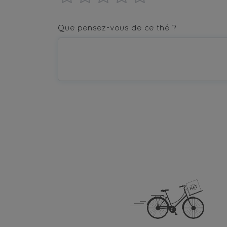
1
2
3
4
5
star
stars
stars
stars
stars
Que pensez-vous de ce thé ?
—
—
—
—
—
Terrible
Bad
OK
Good
Excellent