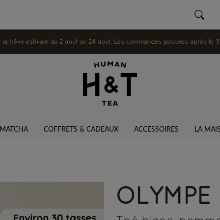
 trêve estivale du 2 août au 24 août. Les commandes passées après le 31 ju
MATCHA
COFFRETS & CADEAUX
ACCESSOIRES
LA MAI
OLYMPE