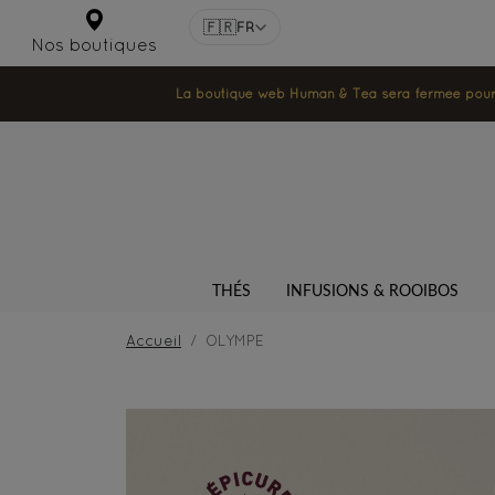
🇫🇷
FR
Nos boutiques
La boutique web Human & Tea sera fermée pour la
THÉS
INFUSIONS & ROOIBOS
Accueil
OLYMPE