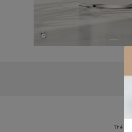
3-
Thé bla