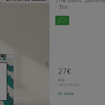
Thé blanc, pomme,
- Bio
Next
27€
60g
(450.00€/kg)
En stock