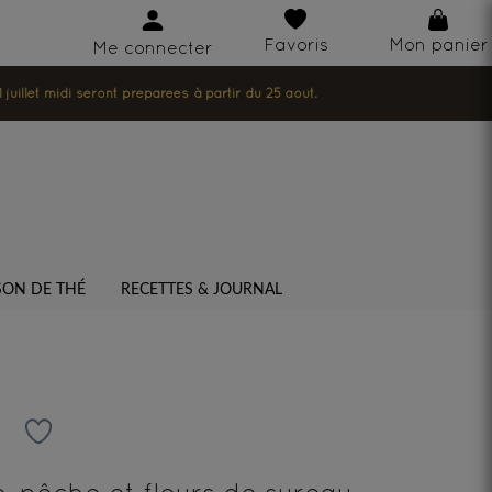
Favoris
Mon panier
Me connecter
illet midi seront préparées à partir du 25 août.
SON DE THÉ
RECETTES & JOURNAL