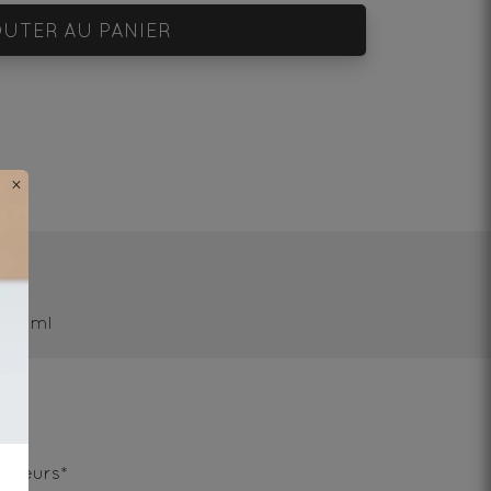
UTER AU PANIER
×
/250ml
 fleurs*