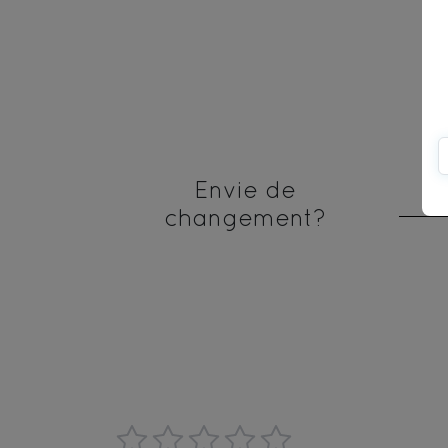
Envie de
changement?