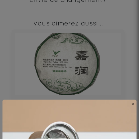
vous aimerez aussi...
×
PU‘ERH BEENG CHA SHENG 100g
Thé noir - Origine Chine