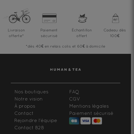
Livraison
Paiement
Échantillon
Cadeau dès
offerte
*
sécurisé
offert
100€
*dès 40€ en relais colis et 60€ à domicile
Nos boutiques
FAQ
Notre vision
CGV
À propos
Mentions légales
Contact
Paiement sécurisé
Rejoindre l'équipe
Contact B2B