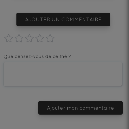
AJOUTER UN COMMENTAIRE
1
2
3
4
5
star
stars
stars
stars
stars
Que pensez-vous de ce thé ?
—
—
—
—
—
Terrible
Bad
OK
Good
Excellent
Ajouter mon commentaire