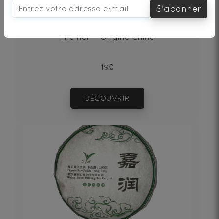
PU‘ERH BEENG CHA SHU 100g
S'abonner
Thé noir - Origine Chine
19€
DÉCOUVRIR