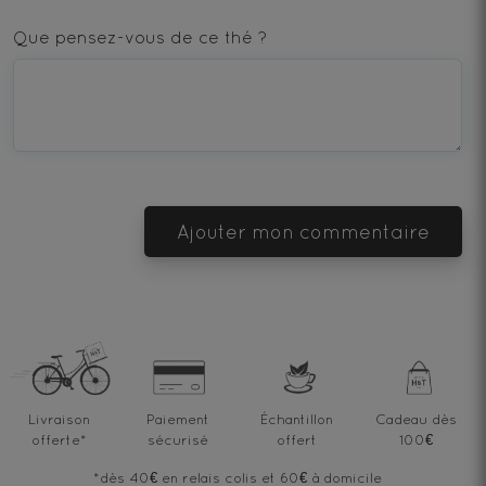
1
2
3
4
5
star
stars
stars
stars
stars
Que pensez-vous de ce thé ?
—
—
—
—
—
Terrible
Bad
OK
Good
Excellent
Ajouter mon commentaire
Livraison
Paiement
Échantillon
Cadeau dès
offerte
*
sécurisé
offert
100€
*dès 40€ en relais colis et 60€ à domicile