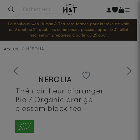
La boutique web Human & Tea sera fermée pour la trêve estivale
du 2 août au 24 août. Les commandes passées après le 31 juillet
midi seront préparées à partir du 25 août.
Accueil
NÉROLIA
Previous
Next
NÉROLIA
Thé noir fleur d'oranger -
Bio / Organic orange
blossom black tea