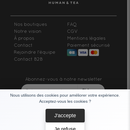
Nos boutiques
FAQ
Notre vision
CGV
À propos
Mentions légales
Contact
Paiement sécurisé
Rejoindre l'équipe
Contact B2B
Abonnez-vous à notre newsletter
S'abonner
Nous utilisons des cookies pour améliorer votre expérience.
Acceptez-vous les cookies ?
SUIVEZ-NOUS
J'accepte
Je refuse