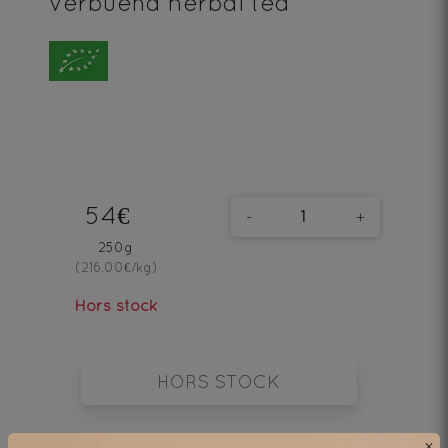
verbuena herbal tea
54€
-
+
250g
(216.00€/kg)
Hors stock
HORS STOCK
×