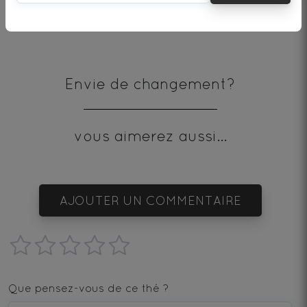
* produit issu de l'agriculture biologique
Envie de changement?
vous aimerez aussi...
AJOUTER UN COMMENTAIRE
1
2
3
4
5
star
stars
stars
stars
stars
Que pensez-vous de ce thé ?
—
—
—
—
—