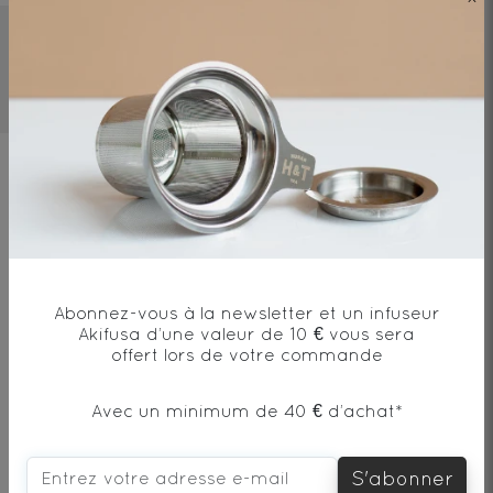
4-8mn
90°C/194°F
10g/l
Ingrédients
Citronnelle*,pomme*, hibiscus*, zestes
d'orange*, citron*, verveine*, huile
essentielle de citron*, arôme naturel de
Abonnez-vous à la newsletter et un infuseur
vanille, feuilles de stévia* / Lemongrass*,
Akifusa d’une valeur de 10 € vous sera
apple*, hibiscus*, orange peel*, lemon*,
offert lors de votre commande
verbuena*, essential lemon oil*, natural
vanilla fla
Avec un minimum de 40 € d’achat*
S'abonner