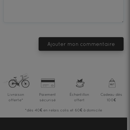
Terrible
Bad
OK
Good
Excellent
Ajouter mon commentaire
Livraison
Paiement
Échantillon
Cadeau dès
offerte
*
sécurisé
offert
100€
*dès 40€ en relais colis et 60€ à domicile