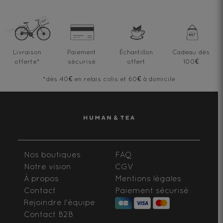
Livraison
Paiement
Échantillon
Cadeau dès
offerte
*
sécurisé
offert
100€
*dès 40€ en relais colis et 60€ à domicile
Nos boutiques
FAQ
Notre vision
CGV
À propos
Mentions légales
Contact
Paiement sécurisé
Rejoindre l'équipe
Contact B2B