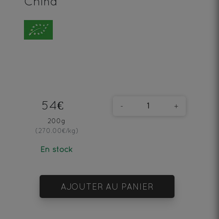
China
54€
-
+
200g
(270.00€/kg)
En stock
AJOUTER AU PANIER