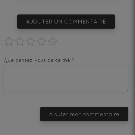
AJOUTER UN COMMENTAIRE
1
2
3
4
5
star
stars
stars
stars
stars
Que pensez-vous de ce thé ?
—
—
—
—
—
Terrible
Bad
OK
Good
Excellent
Ajouter mon commentaire