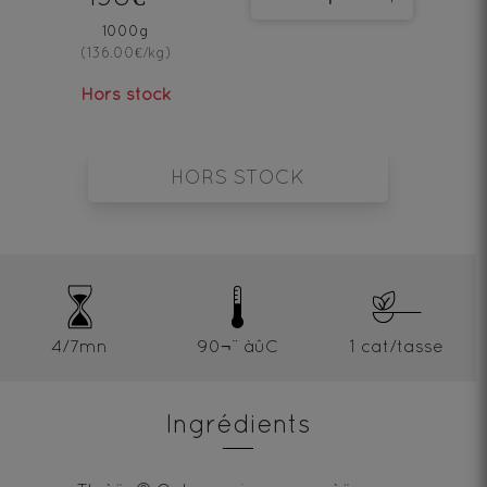
1000g
(136.00€/kg)
Hors stock
HORS STOCK
4/7mn
90¬¨‚àûC
1 cat/tasse
Ingrédients