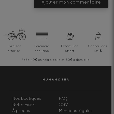
Ajouter mon commentaire
Livraison
Paiement
Échantillon
Cadeau dès
offerte
*
sécurisé
offert
100€
*dès 40€ en relais colis et 60€ à domicile
Nos boutiques
FAQ
Notre vision
CGV
À propos
Mentions légales