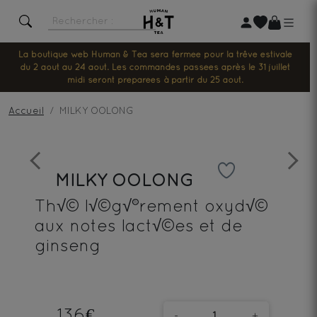
La boutique web Human & Tea sera fermée pour la trêve estivale
du 2 août au 24 août. Les commandes passées après le 31 juillet
midi seront préparées à partir du 25 août.
Accueil
MILKY OOLONG
Previous
Next
MILKY OOLONG
Th√© l√©g√®rement oxyd√©
aux notes lact√©es et de
ginseng
136€
-
+