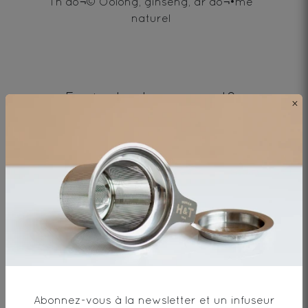
Th‚àö¬© Oolong, ginseng, ar‚àö¬•me
naturel
Envie de changement?
×
vous aimerez aussi...
OOLONG POUCHONG BIO
Th� Oolong* - Origine Chine
0€
Abonnez-vous à la newsletter et un infuseur