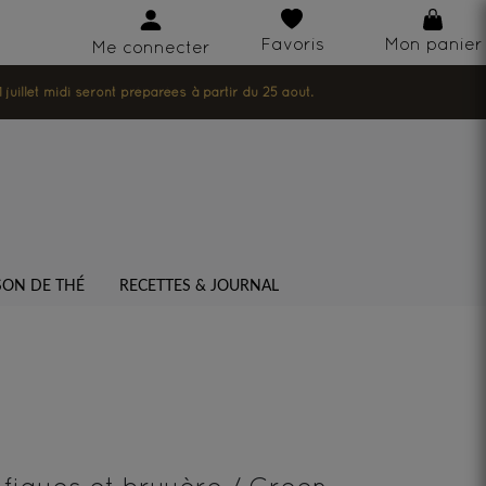
Favoris
Mon panier
Me connecter
illet midi seront préparées à partir du 25 août.
SON DE THÉ
RECETTES & JOURNAL