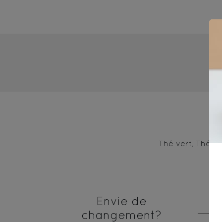
3
Thé vert, Thé bl
Envie de
changement?