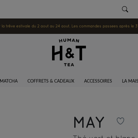
 trêve estivale du 2 août au 24 août. Les commandes passées après le 31 ju
MATCHA
COFFRETS & CADEAUX
ACCESSOIRES
LA MAI
MAY