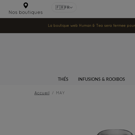
🇫🇷
FR
Nos boutiques
La boutique web Human & Tea sera fermée pour la
THÉS
INFUSIONS & ROOIBOS
Accueil
MAY