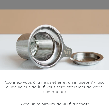
mn
80°C/ 176°F
10
Ingrédients
anc, figues et fleurs / Green tea, white tea, fig, heather 
Abonnez-vous à la newsletter et un infuseur Akifusa
d’une valeur de 10 € vous sera offert lors de votre
commande
Avec un minimum de 40 € d’achat*