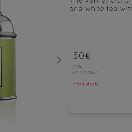
Thé vert et blanc,
and white tea wit
50€
Next
225g
(222.22€/kg)
Hors stock