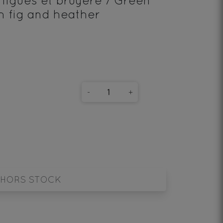
 figues et bruyère / Green
h fig and heather
-
+
HORS STOCK