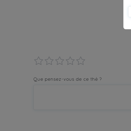
1
2
3
4
5
star
stars
stars
stars
stars
Que pensez-vous de ce thé ?
—
—
—
—
—
Terrible
Bad
OK
Good
Excellent