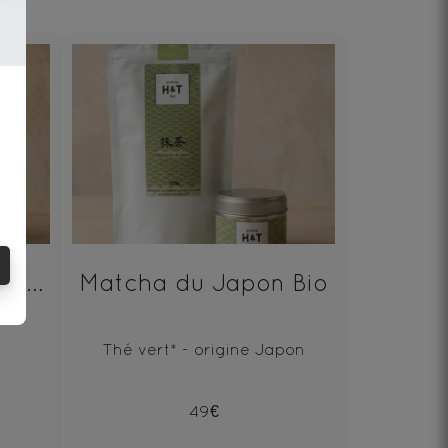
CHAWAN - Bol à matcha - Noir
Matcha du Japon Bio
Thé vert* - origine Japon
49€