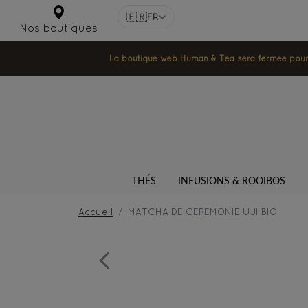
🇫🇷
FR
Nos boutiques
La boutique web Human & Tea sera fermée pour la
THÉS
INFUSIONS & ROOIBOS
Accueil
MATCHA DE CEREMONIE UJI BIO
Previous