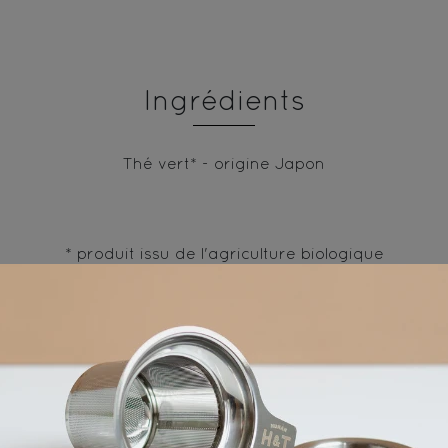
Ingrédients
Thé vert* - origine Japon
* produit issu de l'agriculture biologique