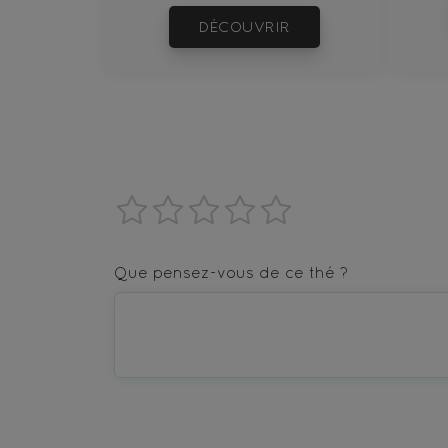
DÉCOUVRIR
1
2
3
4
5
star
stars
stars
stars
stars
Que pensez-vous de ce thé ?
—
—
—
—
—
Terrible
Bad
OK
Good
Excellent