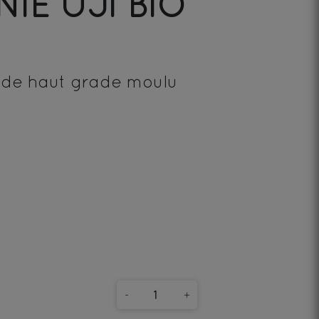
IE UJI BIO
 de haut grade moulu
-
+