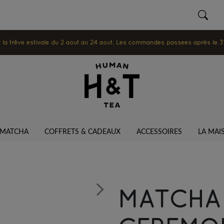
 trêve estivale du 2 août au 24 août. Les commandes passées après le 31 ju
MATCHA
COFFRETS & CADEAUX
ACCESSOIRES
LA MAI
MATCHA
Next