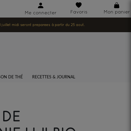
Favoris
Mon panier
Me connecter
illet midi seront préparées à partir du 25 août.
SON DE THÉ
RECETTES & JOURNAL
 DE