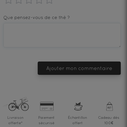
1
2
3
4
5
star
stars
stars
stars
stars
Que pensez-vous de ce thé ?
—
—
—
—
—
Terrible
Bad
OK
Good
Excellent
Ajouter mon commentaire
Livraison
Paiement
Échantillon
Cadeau dès
offerte
*
sécurisé
offert
100€