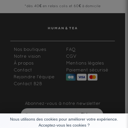
*dès 40€ en relais colis et 60€ à domicile
Nos boutiques
FAQ
Notre vision
CGV
À propos
Mentions légales
Contact
Paiement sécurisé
Rejoindre l'équipe
Contact B2B
Abonnez-vous à notre newsletter
S'abonner
Nous utilisons des cookies pour améliorer votre expérience.
Acceptez-vous les cookies ?