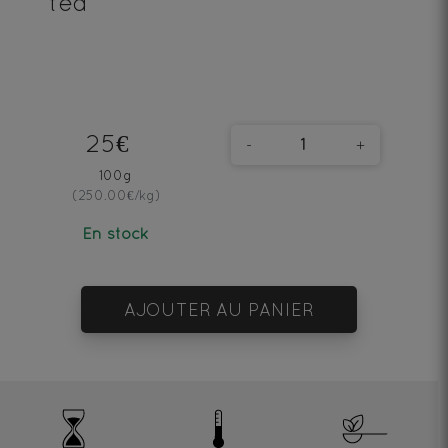
tea
25€
-
+
100g
(250.00€/kg)
En stock
AJOUTER AU PANIER