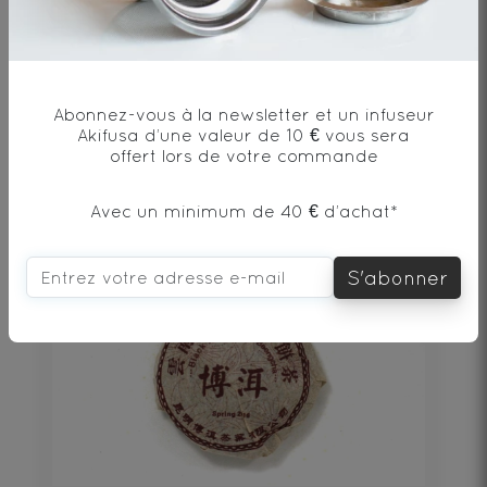
PU‘ERH BEENG CHA SHENG 100g
Thé noir - Origine Chine
Abonnez-vous à la newsletter et un infuseur
Akifusa d’une valeur de 10 € vous sera
19€
offert lors de votre commande
DÉCOUVRIR
Avec un minimum de 40 € d’achat*
S'abonner