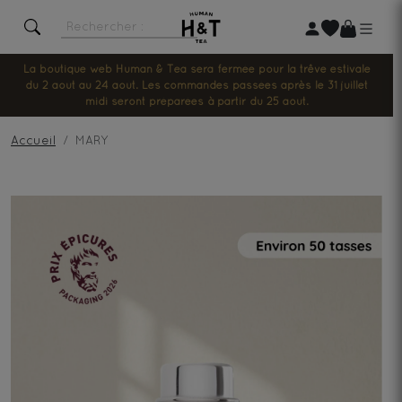
La boutique web Human & Tea sera fermée pour la trêve estivale
du 2 août au 24 août. Les commandes passées après le 31 juillet
midi seront préparées à partir du 25 août.
Accueil
MARY