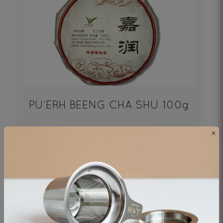
PU‘ERH BEENG CHA SHU 100g
×
Thé noir - Origine Chine
19€
DÉCOUVRIR