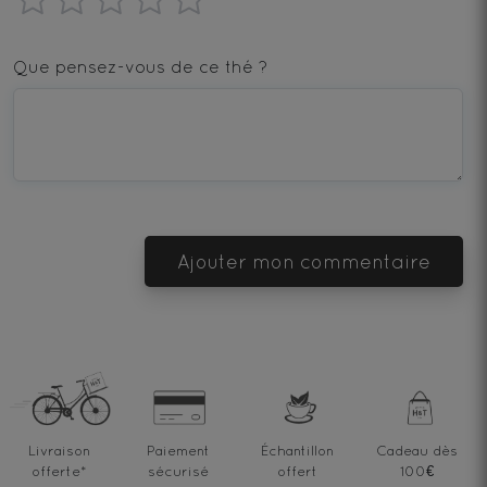
1
2
3
4
5
star
stars
stars
stars
stars
Que pensez-vous de ce thé ?
—
—
—
—
—
Terrible
Bad
OK
Good
Excellent
Ajouter mon commentaire
Livraison
Paiement
Échantillon
Cadeau dès
offerte
*
sécurisé
offert
100€