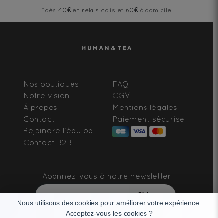
*dès 40€ en relais colis et 60€ à domicile
Nos boutiques
FAQ
Notre vision
CGV
À propos
Mentions légales
Contact
Paiement sécurisé
Rejoindre l'équipe
Contact B2B
Abonnez-vous à notre newsletter
S'abonner
Nous utilisons des cookies pour améliorer votre expérience.
Acceptez-vous les cookies ?