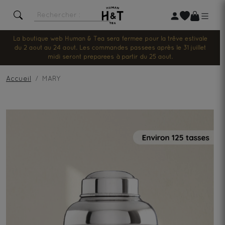
La boutique web Human & Tea sera fermée pour la trêve estivale
du 2 août au 24 août. Les commandes passées après le 31 juillet
midi seront préparées à partir du 25 août.
Accueil
MARY