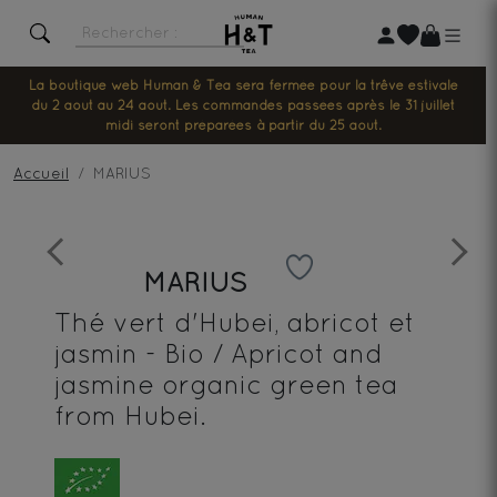
La boutique web Human & Tea sera fermée pour la trêve estivale
du 2 août au 24 août. Les commandes passées après le 31 juillet
midi seront préparées à partir du 25 août.
Accueil
MARIUS
Previous
Next
MARIUS
Thé vert d'Hubei, abricot et
jasmin - Bio / Apricot and
jasmine organic green tea
from Hubei.