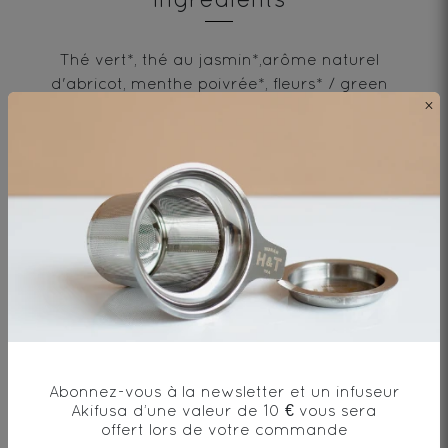
Thé vert*, thé au jasmin*,arôme naturel
d'abricot, menthe poivrée*, fleurs* / green
×
tea*, jasmine tea*, natural apricot flavor,
peppermint*, flowers*
* produit issu de l'agriculture biologique
Envie de changement?
Abonnez-vous à la newsletter et un infuseur
vous aimerez aussi...
Akifusa d’une valeur de 10 € vous sera
offert lors de votre commande