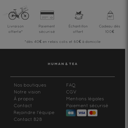
Livraison
Paiement
Échantillon
Cadeau dès
offerte
*
sécurisé
offert
100€
*dès 40€ en relais colis et 60€ à domicile
Nos boutiques
FAQ
Notre vision
CGV
À propos
Mentions légales
Contact
Paiement sécurisé
Rejoindre l'équipe
Contact B2B