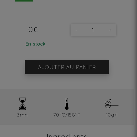
0€
-
+
En stock
AJOUTER AU PANIER
3mn
70°C/158°F
10g/l
Ingrédients