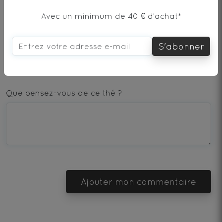
Avec un minimum de 40 € d’achat*
AJOUTER UN COMMENTAIRE
S'abonner
1
2
3
4
5
star
stars
stars
stars
stars
Que pensez-vous de ce thé ?
—
—
—
—
—
Terrible
Bad
OK
Good
Excellent
Ajouter mon commentaire